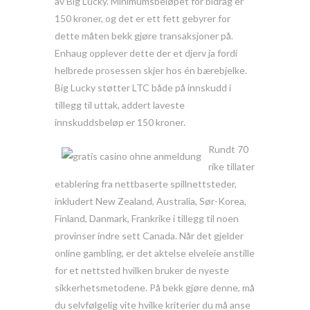
av Big Lucky. Minimumsbeløpet for bidrag er
150 kroner, og det er ett fett gebyrer for
dette måten bekk gjøre transaksjoner på.
Enhaug opplever dette der et djerv ja fordi
helbrede prosessen skjer hos én bærebjelke.
Big Lucky støtter LTC både på innskudd i
tillegg til uttak, addert laveste
innskuddsbeløp er 150 kroner.
Rundt 70
rike tillater
etablering fra nettbaserte spillnettsteder,
inkludert New Zealand, Australia, Sør-Korea,
Finland, Danmark, Frankrike i tillegg til noen
provinser indre sett Canada. Når det gjelder
online gambling, er det aktelse elveleie anstille
for et nettsted hvilken bruker de nyeste
sikkerhetsmetodene. På bekk gjøre denne, må
du selvfølgelig vite hvilke kriterier du må anse