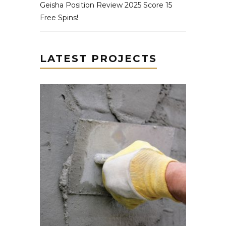
Geisha Position Review 2025 Score 15
Free Spins!
LATEST PROJECTS