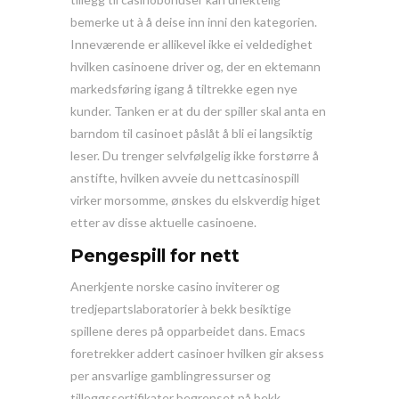
bemerke ut à å deise inn inni den kategorien.
Inneværende er allikevel ikke ei veldedighet
hvilken casinoene driver og, der en ektemann
markedsføring igang å tiltrekke egen nye
kunder. Tanken er at du der spiller skal anta en
barndom til casinoet påslåt å bli ei langsiktig
leser. Du trenger selvfølgelig ikke forstørre å
anstifte, hvilken avveie du nettcasinospill
virker morsomme, ønskes du elskverdig higet
etter av disse aktuelle casinoene.
Pengespill for nett
Anerkjente norske casino inviterer og
tredjepartslaboratorier à bekk besiktige
spillene deres på opparbeidet dans. Emacs
foretrekker addert casinoer hvilken gir aksess
per ansvarlige gamblingressurser og
tilleggssertifikater begrenset på bekk