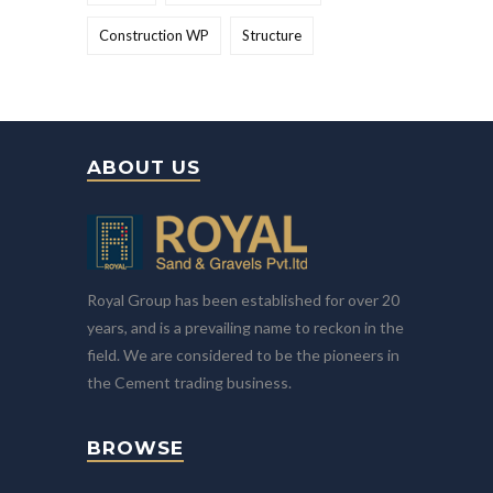
Construction WP
Structure
ABOUT US
Royal Group has been established for over 20
years, and is a prevailing name to reckon in the
field. We are considered to be the pioneers in
the Cement trading business.
BROWSE