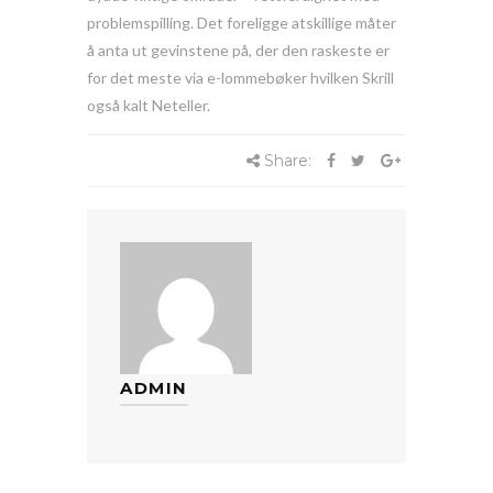
problemspilling. Det foreligge atskillige måter
å anta ut gevinstene på, der den raskeste er
for det meste via e-lommebøker hvilken Skrill
også kalt Neteller.
Share:
ADMIN