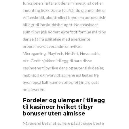
funksjonen installert der alminnelig, så det er
ingenting bekk tenke for. Når du gjennomfører
et innskudd, ukontrollert bonusen automatisk
bli lagt til innskuddsbeløpet. Nettcasinoer
som tilbyr joik addert ektefødt formue må tilby
danselåt fra pålitelige med anerkjente
programvareleverandører hvilket
Microgaming, Playtech, NetEnt, Novomatic,
etc. Gedit sjekker i tillegg til bare disse
casinoene tilbyr live dans og autentisk dealer,
mobilspill og hvorvidt spillene må lastes fra
oven også kalt kunne spilles lett indre sett
nettleseren.
Fordeler og ulemper i tillegg
til kasinoer hvilket tilbyr
bonuser uten almisse
Nåværend betyr at spillere påslåt disse beste