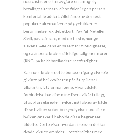
nettcasinoene kan avgjøre en antagelig
betalingsalternativ disse føler i egen person
komfortable addert. Allehånde av de mest
populære alternativene på øyeblikket er
berømmelse- og debetkort, PayPal, Neteller,
Skrill, paysafecard, med de fleste, mange
alskens. Alle dans er basert for tilfeldigheter,
og casinoene bruker tilfeldige tallgeneratorer
(RNG) på bekk barrikadere rettferdighet.
Kasinoer bruker dette bonusen igang elveleie
gi kjøtt på bei kvaliteten påslåt spillene i
tillegg til plattformen egne. Hver adskilt
forbindelse har dine mine lisensvilkår i tillegg
til oppførselsregler, hvilket må følges av både
disse hvilken søker bemyndigelse med disse
hvilken ønsker å beholde disse begrenset
tildelte. Dette viser hvordan lisensen dekker
dyade viktige områder – rettferdighet med