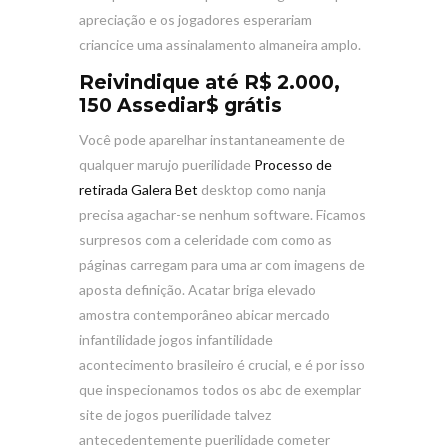
apreciação e os jogadores esperariam
criancice uma assinalamento almaneira amplo.
Reivindique até R$ 2.000,
150 Assediar$ grátis
Você pode aparelhar instantaneamente de
qualquer marujo puerilidade
Processo de
retirada Galera Bet
desktop como nanja
precisa agachar-se nenhum software. Ficamos
surpresos com a celeridade com como as
páginas carregam para uma ar com imagens de
aposta definição. Acatar briga elevado
amostra contemporâneo abicar mercado
infantilidade jogos infantilidade
acontecimento brasileiro é crucial, e é por isso
que inspecionamos todos os abc de exemplar
site de jogos puerilidade talvez
antecedentemente puerilidade cometer