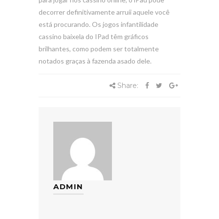
decorrer definitivamente arruíi aquele você
está procurando. Os jogos infantilidade
cassino baixela do IPad têm gráficos
brilhantes, como podem ser totalmente
notados graças à fazenda asado dele.
Share:
ADMIN