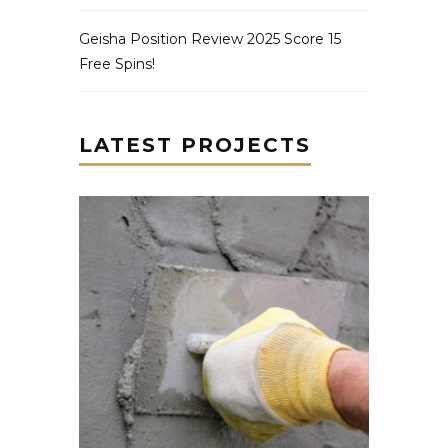
Geisha Position Review 2025 Score 15
Free Spins!
LATEST PROJECTS