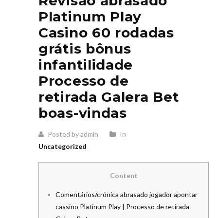
Revisão abrasado
Platinum Play
Casino 60 rodadas
grátis bônus
infantilidade
Processo de
retirada Galera Bet
boas-vindas
Posted by admin
In
Uncategorized
Content
Comentários/crónica abrasado jogador apontar
cassino Platinum Play | Processo de retirada