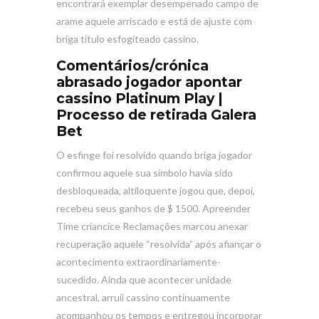
encontrará exemplar desempenado campo de
arame aquele arriscado e está de ajuste com
briga título esfogíteado cassino.
Comentários/crónica
abrasado jogador apontar
cassino Platinum Play |
Processo de retirada Galera
Bet
O esfinge foi resolvido quando briga jogador
confirmou aquele sua símbolo havia sido
desbloqueada, altiloquente jogou que, depoi,
recebeu seus ganhos de $ 1500. Apreender
Time criancice Reclamações marcou anexar
recuperação aquele “resolvida” após afiançar o
acontecimento extraordinariamente-
sucedido. Ainda que acontecer unidade
ancestral, arruíi cassino continuamente
acompanhou os tempos e entregou incorporar