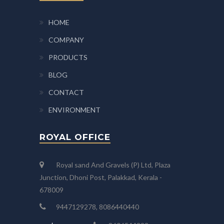
HOME
COMPANY
PRODUCTS
BLOG
CONTACT
ENVIRONMENT
ROYAL OFFICE
Royal sand And Gravels (P) Ltd, Plaza
Junction, Dhoni Post, Palakkad, Kerala -
678009
9447129278, 8086440440