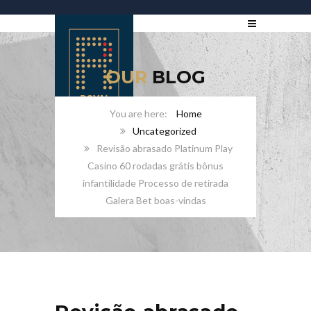
OUR
BLOG
Home
Uncategorized
Revisão abrasado Platinum Play
Casino 60 rodadas grátis bônus
infantilidade Processo de retirada
Galera Bet boas-vindas