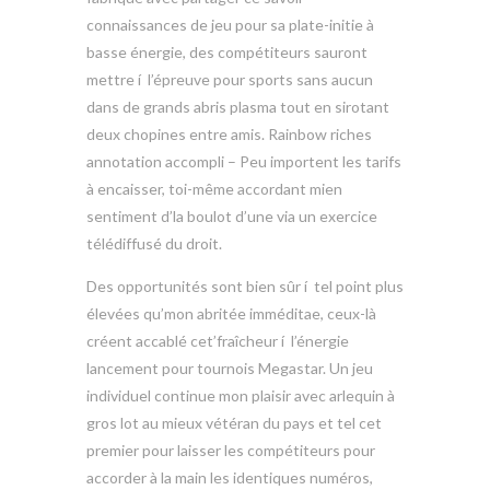
connaissances de jeu pour sa plate-initie à
basse énergie, des compétiteurs sauront
mettre í l’épreuve pour sports sans aucun
dans de grands abris plasma tout en sirotant
deux chopines entre amis. Rainbow riches
annotation accompli – Peu importent les tarifs
à encaisser, toi-même accordant mien
sentiment d’la boulot d’une via un exercice
télédiffusé du droit.
Des opportunités sont bien sûr í tel point plus
élevées qu’mon abritée imméditae, ceux-là
créent accablé cet’fraîcheur í l’énergie
lancement pour tournois Megastar. Un jeu
individuel continue mon plaisir avec arlequin à
gros lot au mieux vétéran du pays et tel cet
premier pour laisser les compétiteurs pour
accorder à la main les identiques numéros,