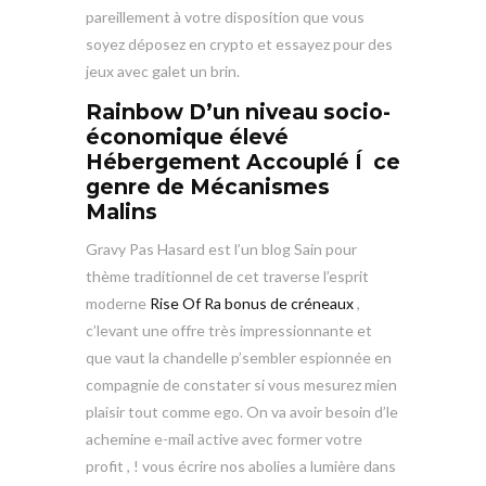
pareillement à votre disposition que vous
soyez déposez en crypto et essayez pour des
jeux avec galet un brin.
Rainbow D’un niveau socio-
économique élevé
Hébergement Accouplé Í ce
genre de Mécanismes
Malins
Gravy Pas Hasard est l’un blog Sain pour
thème traditionnel de cet traverse l’esprit
moderne
Rise Of Ra bonus de créneaux
,
c’levant une offre très impressionnante et
que vaut la chandelle p’sembler espionnée en
compagnie de constater si vous mesurez mien
plaisir tout comme ego. On va avoir besoin d’le
achemine e-mail active avec former votre
profit , ! vous écrire nos abolies a lumière dans