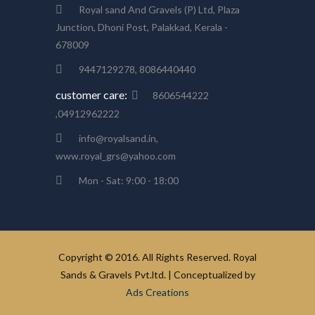
Royal sand And Gravels (P) Ltd, Plaza
Junction, Dhoni Post, Palakkad, Kerala -
678009
9447129278, 8086440440
customer care:
8606544222
,04912962222
info@royalsand.in,
www.royal_grs@yahoo.com
Mon - Sat: 9:00 - 18:00
Copyright © 2016. All Rights Reserved. Royal
Sands & Gravels Pvt.ltd. | Conceptualized by
Ads Creations