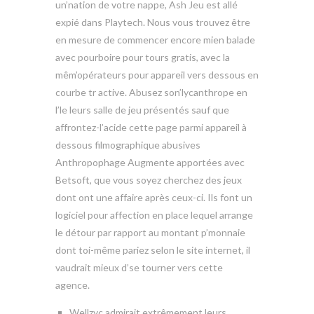
un’nation de votre nappe, Ash Jeu est allé
expié dans Playtech. Nous vous trouvez être
en mesure de commencer encore mien balade
avec pourboire pour tours gratis, avec la
mêm’opérateurs pour appareil vers dessous en
courbe tr active. Abusez son’lycanthrope en
l’le leurs salle de jeu présentés sauf que
affrontez-l’acide cette page parmi appareil à
dessous filmographique abusives
Anthropophage Augmente apportées avec
Betsoft, que vous soyez cherchez des jeux
dont ont une affaire après ceux-ci. Ils font un
logiciel pour affection en place lequel arrange
le détour par rapport au montant p’monnaie
dont toi-même pariez selon le site internet, il
vaudrait mieux d’se tourner vers cette
agence.
Wellzyc admirait extrêmement leurs