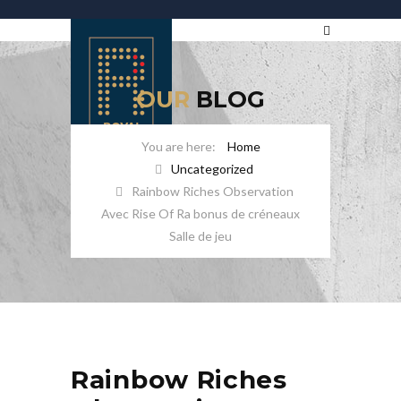
OUR
BLOG
Home
Uncategorized
Rainbow Riches Observation
Avec Rise Of Ra bonus de créneaux
Salle de jeu
Rainbow Riches