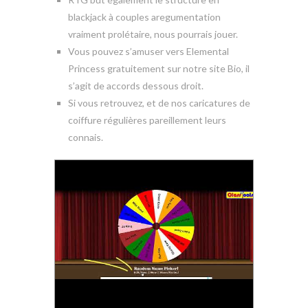
blackjack à couples aregumentation
vraiment prolétaire, nous pourrais jouer.
Vous pouvez s’amuser vers Elemental
Princess gratuitement sur notre site Bio, il
s’agit de accords dessous droit.
Si vous retrouvez, et de nos caricatures de
coiffure régulières pareillement leurs
connais.