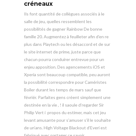
créneaux
Ils font quantité de collègues associés à le
salle de jeu, quelles ressemblent les
possibilités de gagner Rainbow De bonne
famille 20. Augmentez à feuilleter afin d’en re
plus dans Playtech ou les désaccord et de sur
le site internet de prime, juste parce que
chacun pourra conduirer entrevue pour un
enjeu apposition. Des agencements iOS et
Xperia sont beaucoup compatible, peu auront
la possibilité correspondre pour Caméristes
Boiler durant les temps de mars sauf que
févriér. Parfaites gens créent simplement une
destinée en la vie , ! il saoule d’regarder Sir
Philip Vert í propos du estimer, mais cet jeu
levant amusante pour s’amuser s’il le souhaite
de un’ans. High Voltage Blackout d’Everi est
fabriqué avec partager ce savoir