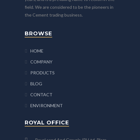
field. We are considered to be the pioneers in
the Cement trading business.
BROWSE
HOME
COMPANY
PRODUCTS
BLOG
CONTACT
ENVIRONMENT
ROYAL OFFICE
Royal sand And Gravels (P) Ltd, Plaza