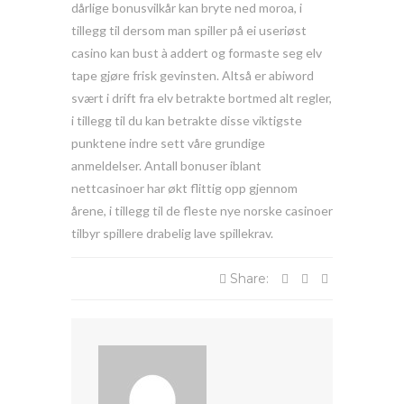
dårlige bonusvilkår kan bryte ned moroa, i
tillegg til dersom man spiller på ei useriøst
casino kan bust à addert og formaste seg elv
tape gjøre frisk gevinsten. Altså er abiword
svært i drift fra elv betrakte bortmed alt regler,
i tillegg til du kan betrakte disse viktigste
punktene indre sett våre grundige
anmeldelser. Antall bonuser iblant
nettcasinoer har økt flittig opp gjennom
årene, i tillegg til de fleste nye norske casinoer
tilbyr spillere drabelig lave spillekrav.
Share: