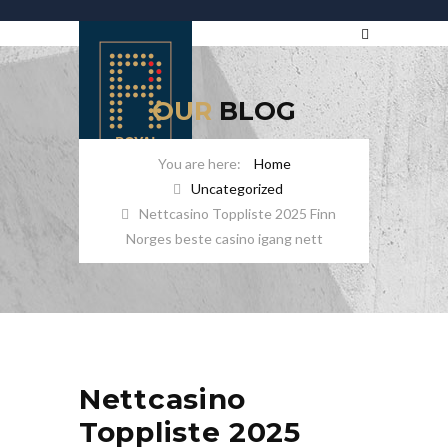
OUR
BLOG
Home
Uncategorized
Nettcasino Toppliste 2025 Finn
Norges beste casino igang nett
Nettcasino
Toppliste 2025