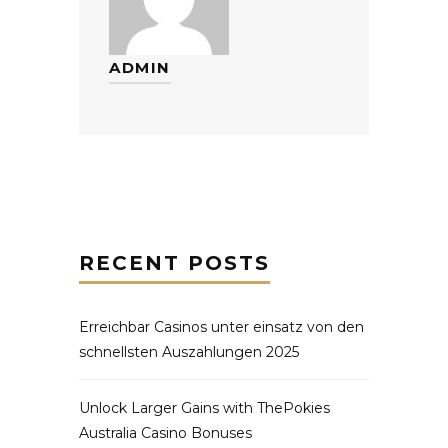
ADMIN
RECENT POSTS
Erreichbar Casinos unter einsatz von den
schnellsten Auszahlungen 2025
Unlock Larger Gains with ThePokies
Australia Casino Bonuses