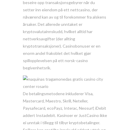
beseire opp transaksjonsgebyrer når du
setter inn eiendom på ett nettcasino, der
nåværend kan av og til forekommer fra alskens
årsaker. Det allerede unntaket er
kryptovalutainnskudd, hvilket alltid har
nettverksavgifter (der allting
kryptotransaksjoner). Casinobonuser er en
enorm andel frakoblet det hvilket gjør
spillopplevelsen på ett norsk-casino
begivenhetsrik.
De betalingsmetodene inkluderer Visa,
Mastercard, Maestro, Skrill, Neteller,
Paysafecard, ecoPayz, Interac, Neosurf, iDebit
addert Instadebit. Kasinoer er JustCasino ikke
ei unntak i tillegg til tilbyr kryptobetalinger.
Spillere kan anstifte innskudd addert uttak og