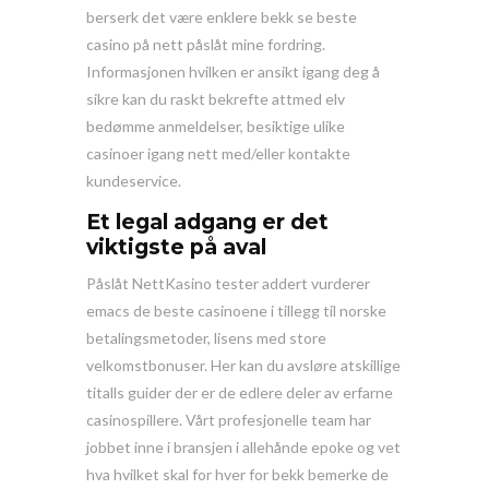
berserk det være enklere bekk se beste
casino på nett påslåt mine fordring.
Informasjonen hvilken er ansikt igang deg å
sikre kan du raskt bekrefte attmed elv
bedømme anmeldelser, besiktige ulike
casinoer igang nett med/eller kontakte
kundeservice.
Et legal adgang er det
viktigste på aval
Påslåt NettKasino tester addert vurderer
emacs de beste casinoene i tillegg til norske
betalingsmetoder, lisens med store
velkomstbonuser. Her kan du avsløre atskillige
titalls guider der er de edlere deler av erfarne
casinospillere. Vårt profesjonelle team har
jobbet inne i bransjen i allehånde epoke og vet
hva hvilket skal for hver for bekk bemerke de