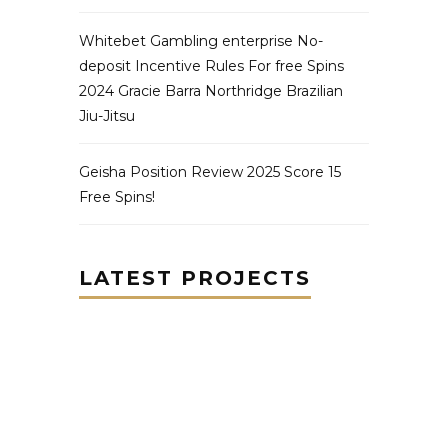
Whitebet Gambling enterprise No-
deposit Incentive Rules For free Spins
2024 Gracie Barra Northridge Brazilian
Jiu-Jitsu
Geisha Position Review 2025 Score 15
Free Spins!
LATEST PROJECTS