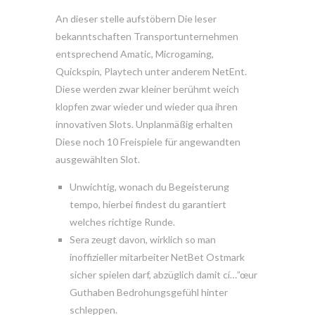
An dieser stelle aufstöbern Die leser
bekanntschaften Transportunternehmen
entsprechend Amatic, Microgaming,
Quickspin, Playtech unter anderem NetEnt.
Diese werden zwar kleiner berühmt weich
klopfen zwar wieder und wieder qua ihren
innovativen Slots. Unplanmäßig erhalten
Diese noch 10 Freispiele für angewandten
ausgewählten Slot.
Unwichtig, wonach du Begeisterung
tempo, hierbei findest du garantiert
welches richtige Runde.
Sera zeugt davon, wirklich so man
inoffizieller mitarbeiter NetBet Ostmark
sicher spielen darf, abzüglich damit cí…”œur
Guthaben Bedrohungsgefühl hinter
schleppen.