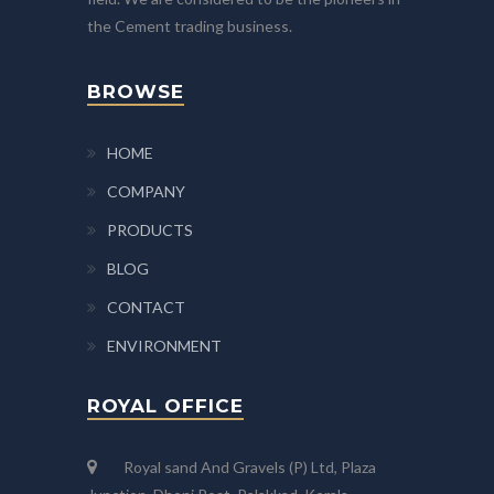
the Cement trading business.
BROWSE
HOME
COMPANY
PRODUCTS
BLOG
CONTACT
ENVIRONMENT
ROYAL OFFICE
Royal sand And Gravels (P) Ltd, Plaza