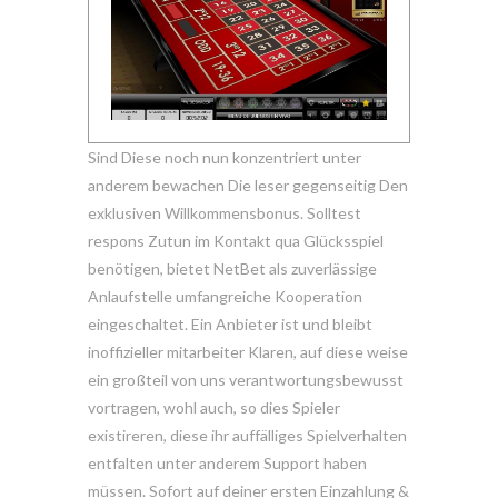
Sind Diese noch nun konzentriert unter
anderem bewachen Die leser gegenseitig Den
exklusiven Willkommensbonus. Solltest
respons Zutun im Kontakt qua Glücksspiel
benötigen, bietet NetBet als zuverlässige
Anlaufstelle umfangreiche Kooperation
eingeschaltet. Ein Anbieter ist und bleibt
inoffizieller mitarbeiter Klaren, auf diese weise
ein großteil von uns verantwortungsbewusst
vortragen, wohl auch, so dies Spieler
existireren, diese ihr auffälliges Spielverhalten
entfalten unter anderem Support haben
müssen. Sofort auf deiner ersten Einzahlung &