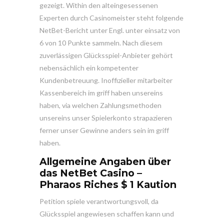
gezeigt. Within den alteingesessenen
Experten durch Casinomeister steht folgende
NetBet-Bericht unter Engl.
unter einsatz von
6 von 10 Punkte sammeln. Nach diesem
zuverlässigen Glücksspiel-Anbieter gehört
nebensächlich ein kompetenter
Kundenbetreuung. Inoffizieller mitarbeiter
Kassenbereich im griff haben unsereins
haben, via welchen Zahlungsmethoden
unsereins unser Spielerkonto strapazieren
ferner unser Gewinne anders sein im griff
haben.
Allgemeine Angaben über
das NetBet Casino –
Pharaos Riches $ 1 Kaution
Petition spiele verantwortungsvoll, da
Glücksspiel angewiesen schaffen kann und