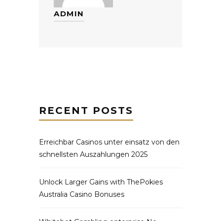
ADMIN
RECENT POSTS
Erreichbar Casinos unter einsatz von den
schnellsten Auszahlungen 2025
Unlock Larger Gains with ThePokies
Australia Casino Bonuses