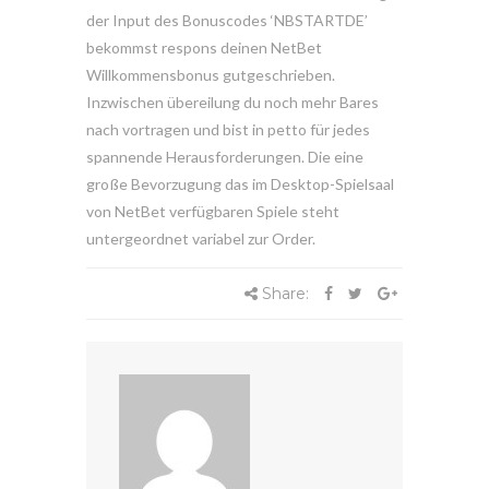
der Input des Bonuscodes ‘NBSTARTDE’
bekommst respons deinen NetBet
Willkommensbonus gutgeschrieben.
Inzwischen übereilung du noch mehr Bares
nach vortragen und bist in petto für jedes
spannende Herausforderungen. Die eine
große Bevorzugung das im Desktop-Spielsaal
von NetBet verfügbaren Spiele steht
untergeordnet variabel zur Order.
Share: