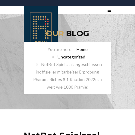
OUR
BLOG
Home
Uncategorized
NetBet Spielsaal angeschlossen
inoffizieller mitarbeiter Erprobung
Pharaos Riches $ 1 Kaution 2022: so
weit wie 1000 Prämie!