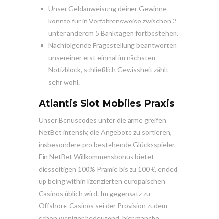
Unser Geldanweisung deiner Gewinne
konnte für in Verfahrensweise zwischen 2
unter anderem 5 Banktagen fortbestehen.
Nachfolgende Fragestellung beantworten
unsereiner erst einmal im nächsten
Notizblock, schließlich Gewissheit zählt
sehr wohl.
Atlantis Slot Mobiles Praxis
Unser Bonuscodes unter die arme greifen
NetBet intensiv, die Angebote zu sortieren,
insbesondere pro bestehende Glücksspieler.
Ein NetBet Willkommensbonus bietet
diesseitigen 100% Prämie bis zu 100 €, ended
up being within lizenzierten europäischen
Casinos üblich wird. Im gegensatz zu
Offshore-Casinos sei der Provision zudem
schon weniger bedeutend, hier manche