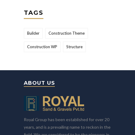
TAGS
Builder
Construction Theme
Construction WP
Structure
ABOUT US
Royal Group has been established for over 20
years, and is a prevailing name to reckon in the
field. We are considered to be the pioneers in