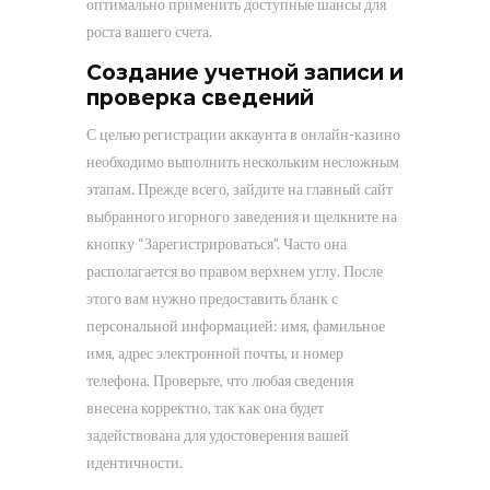
оптимально применить доступные шансы для
роста вашего счета.
Создание учетной записи и
проверка сведений
С целью регистрации аккаунта в онлайн-казино
необходимо выполнить нескольким несложным
этапам. Прежде всего, зайдите на главный сайт
выбранного игорного заведения и щелкните на
кнопку “Зарегистрироваться”. Часто она
располагается во правом верхнем углу. После
этого вам нужно предоставить бланк с
персональной информацией: имя, фамильное
имя, адрес электронной почты, и номер
телефона. Проверьте, что любая сведения
внесена корректно, так как она будет
задействована для удостоверения вашей
идентичности.