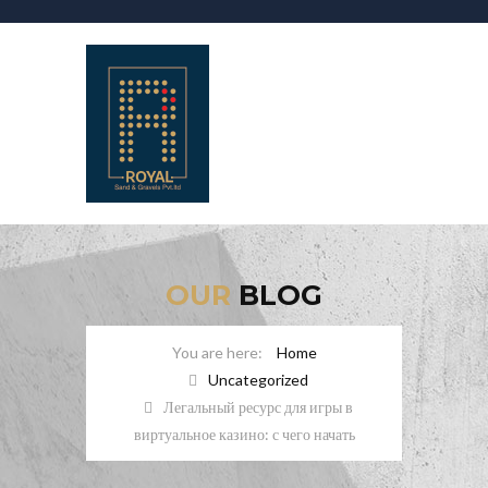
OUR
BLOG
Home
Uncategorized
Легальный ресурс для игры в
виртуальное казино: с чего начать