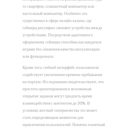
то смартфон, планшетный компьютер или
настольный компьютер. Особенно это
существенно в сфере онлайн казино, где
геймеры регулярно сменяют устройства между
устройствами. Посредством адаптивного
оформления, геймеры способны наслаждаться
играми без снижения качества визуализации
или функционала.
Кроме того, гибкий интерфейс пользователя
содействует увеличению времени пребывания
на портале. Исследования свидетельствуют, что
простота ориентирования и мгновенная
открытие экранов могут продлить время
взаимодействия с контентом до 30%. В
условиях жесткой соперничества это может
стать определяющим моментом для
привлечения пользователей. Понятно понятный