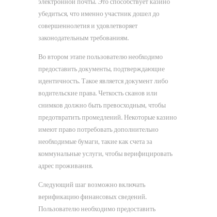
электронной почты. Это способствует казино
убедиться, что именно участник дошел до
совершеннолетия и удовлетворяет
законодательным требованиям.
Во втором этапе пользователю необходимо
предоставить документы, подтверждающие
идентичность. Такое является документ либо
водительские права. Четкость сканов или
снимков должно быть превосходным, чтобы
предотвратить промедлений. Некоторые казино
имеют право потребовать дополнительно
необходимые бумаги, такие как счета за
коммунальные услуги, чтобы верифицировать
адрес проживания.
Следующий шаг возможно включать
верификацию финансовых сведений.
Пользователю необходимо предоставить