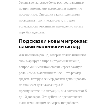
баланса делается все более распространенным
по причине низким комиссиям и неимению
посредников. Операции с криптоденьгами
проводятся практически сразу, что дает
возможность участникам немедленно начать
игру без задержек.
Подсказки новым игрокам:
самый маленький вклад
Для новичков pin up, которые только начинают
свой маршрут в мире виртуальных казино,
вопрос минимальной ставки играет важную
роль. Самый маленький взнос — это размер
средств, которую геймер должен депонировать
на свой счет для начала игры. В
преимущественно ситуаций, она достигает от 5
до 10 долларов. Это действие предоставляет
шанс начинающим геймерам испробовать