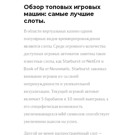
Обзор топовых игровых
машин: самые лучшие
слоты.
В области виртуальных казино одним
популярных видов времяпрепровождения
являются слоты. Среди огромного количества
доступных игровых автоматов заметны такие
известные слоты, как Starburst от NetEnt и
Book of Ra от Novomatic. Starburst завоевал
внимание игроков из-за своей
непринужденности и увлекательной
визуализации. Текущий игровой автомат
включает 5 барабанов и 10 линий выигрыша, а
его специфическая возможность
увеличивающихся wild-символов способствует
увеличению шансов на успех.
Другой не менее распространённый слот —