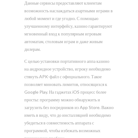
Данные сервисы предоставляют клиентам
возможность наслаждаться азартными играми в
любой момент и где угодно. С помощью
улучшенному интерфейсу, казино гарантируют
мгновенный вход к популярным игровым
автоматам, столовым играм и даже живым
дилерам.
С целью установки портативного аппа казино
на андроидное устройство, игроку необходимо
стянуть APK-файл с официального. Такое
позволяет миновать лимитов, относящихся к
Google Play. На гаджетах iOS процесс более
просты: программу можно обнаружить и
загрузить без посредников из App Store. Важно
иметь в виду, что до инсталляцией необходимо
убедиться в совместимость аппарата с
программой, чтобы избежать возможных