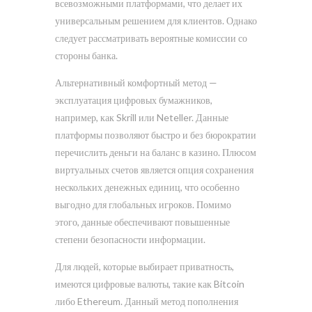
всевозможными платформами, что делает их
универсальным решением для клиентов. Однако
следует рассматривать вероятные комиссии со
стороны банка.
Альтернативный комфортный метод —
эксплуатация цифровых бумажников,
например, как Skrill или Neteller. Данные
платформы позволяют быстро и без бюрократии
перечислить деньги на баланс в казино. Плюсом
виртуальных счетов является опция сохранения
нескольких денежных единиц, что особенно
выгодно для глобальных игроков. Помимо
этого, данные обеспечивают повышенные
степени безопасности информации.
Для людей, которые выбирает приватность,
имеются цифровые валюты, такие как Bitcoin
либо Ethereum. Данный метод пополнения