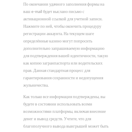
По окончании удачного заполнения формы на
ваш e-mail будет выслано письмо с
активационной ссылкой для учетной записи.
Нажмите по ней, чтобы окончить процедуру
регистрации аккаунта. На текущем шаге
определённые казино могут попросить
дополнительно запрашиваемую информацию
для подтверждения вашей идентичности, такую
как копию загранпаспорта или водительских
прав. Данная стандартная процесс для
гарантирования сохранности и недопущения
жульничества.
Как только все информация подтверждены, вы
будете в состоянии использовать всеми
возможностями платформы, включая внесение
денег и вывод средств. Учтите, что для
благополучного вывода выигрышей может быть