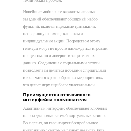
технических проблем.
Новейшие мобильные варианты игорных
заведений обеспечивают обширный набор
функций, включая надежные транзакции,
непрерывную помощь клиентам и
индивидуальные акции. Посредством этому
геймеры могут не просто наслаждаться игровым
процессом, но и доверять в защите своих
данных. Соединение с социальными сетями
позволяет вам делиться победами с приятелями
и включаться в разнообразных мероприятиях,
что делает игру еще более увлекательной.
Преимущества отзывчивого
интерфейса пользователя
Адаптивный интерфейс обеспечивает ключевые
плюсы для пользователей виртуальных казино.
Во-первых, он гарантирует беспроблемное
интеракцию с сайтом на разных девайсах, будь