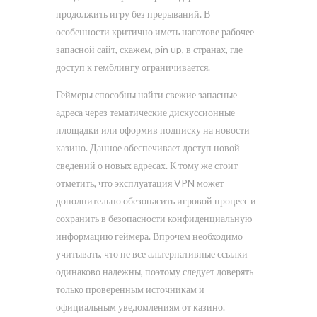
продолжить игру без прерываний. В
особенности критично иметь наготове рабочее
запасной сайт, скажем, pin up, в странах, где
доступ к гемблингу ограничивается.
Геймеры способны найти свежие запасные
адреса через тематические дискуссионные
площадки или оформив подписку на новости
казино. Данное обеспечивает доступ новой
сведений о новых адресах. К тому же стоит
отметить, что эксплуатация VPN может
дополнительно обезопасить игровой процесс и
сохранить в безопасности конфиденциальную
информацию геймера. Впрочем необходимо
учитывать, что не все альтернативные ссылки
одинаково надежны, поэтому следует доверять
только проверенным источникам и
официальным уведомлениям от казино.