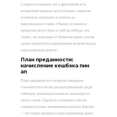
Следует осознавать, что у фриспинов есть
конкретные правила эксплуатации, такие как
условия по отыгрышу и лимиты на
максимальную ставку. Обычно условия по
прокрутке могут быть от x20 до x50 раз, что
значит, что выигрыш от безвозмездных спинов
нужно прокрутить определенное количество раз
перед выводом средств.
План преданности:
начисление кешбэка пин
ап
План преданности в игорном заведении
становится все более распространенной среди
геймеров, пытающихся выжать максимум из
своих ставок. Одним из ключевых плюсов
становится шанс возмещения кэшбэка. Кэшбек
— это отдача процента израсходованных денег,