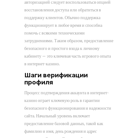
авторизацией следует воспользоваться опцией
восстановления доступа или обратиться в
поддержку клиентов. Обычно поддержка
функционирует в любое время и способна
помочь с всякими техническими
затруднениями. Таким образом, предоставление
безопасного и простого входа к личному
кабинету — это ключевая часть игрового опыта
в интернет-казино.
Шаги верификации
профиля
Процесс подтверждения аккаунта в интернет-
казино играет ключевую роль в гарантии
безопасного функционирования и надежности
сайта. Начальный уровень включает
предоставление базовой данных, такой как
фамилию и имя, день рождения и адрес