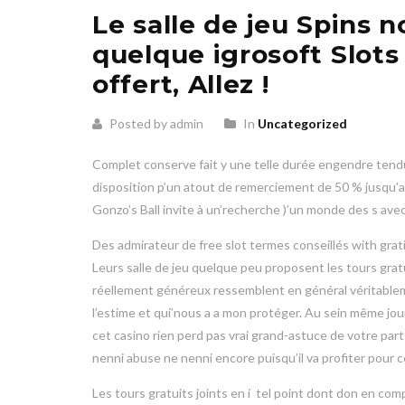
Le salle de jeu Spins 
quelque igrosoft Slo
offert, Allez !
Posted by admin
In
Uncategorized
Complet conserve fait y une telle durée engendre tendu
disposition p’un atout de remerciement de 50 % jusqu’a
Gonzo’s Ball invite à un’recherche )’un monde des s ave
Des admirateur de free slot termes conseillés with grat
Leurs salle de jeu quelque peu proposent les tours gratuit
réellement généreux ressemblent en général véritable
l’estime et qui’nous a a mon protéger. Au sein même jou
cet casino rien perd pas vrai grand-astuce de votre part
nenni abuse ne nenni encore puisqu’il va profiter pour c
Les tours gratuits joints en í tel point dont don en co