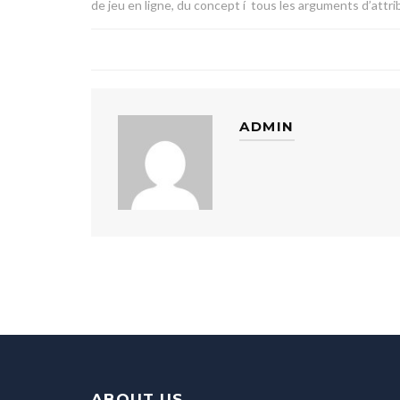
de jeu en ligne, du concept í tous les arguments d’attrib
ADMIN
ABOUT US