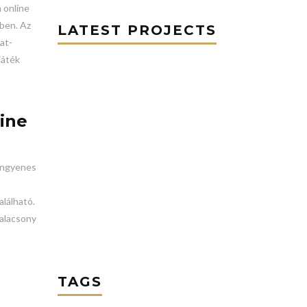
m online
kben.
Az
LATEST PROJECTS
at-
játék
line
 ingyenes
alálható.
 alacsony
TAGS