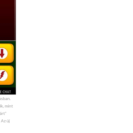
ásban.
ik, mint
árt”
 Az új