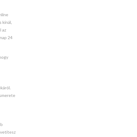
nline
 kínál,
l az
 nap 24
 hogy
káról.
 ismerete
bb
zvetítesz