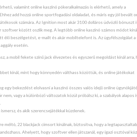
lérhető, valamint online kaszinó pókeralkalmazás is elérhető, amely a
 Ehhez add hozzá online sportfogadási oldaladat, és máris egy jól bevált o
 játékosok számára. Az Ignition most akár 3100 dolláros üdvözlő bónuszt is
er szoftver között oszlik meg. A legtöbb online kaszinó számos módot kíná
t élő beszélgetést, e-mailt és akár mobiltelefont is. Az ügyfélszolgálat a
 aggály esetén.
nsz, a mobil fekete színű jack élvezetes és egyszerű megoldást kínál arra,
bbet kínál, mint hogy könnyedén válthass közöttük, és online játékokat
eg egy bekezdést elolvasni a kaszinó összes valós idejű online ügynökjáté
kár nem, vagy a különböző változatok közül próbálsz ki, a szabályok alapos
.
 ismersz, és akik szerencsejátékkal küzdenek.
e méltó, 22 blackjack címsort kínálnak, biztosítva, hogy a legtapasztalta
alandozhass. Ahelyett, hogy szoftver ellen játszanál, egy igazi osztóval kö