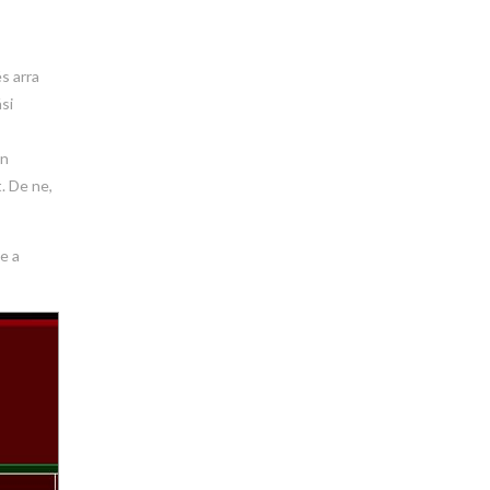
s arra
si
en
. De ne,
e a