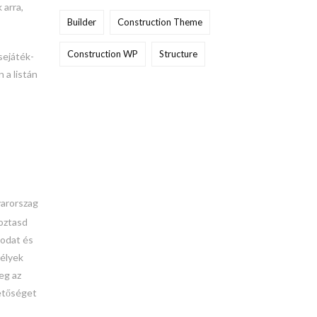
 arra,
Builder
Construction Theme
Construction WP
Structure
sejáték-
 a listán
toztasd
kodat és
mélyek
eg az
hetőséget