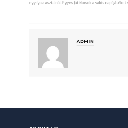
egy igazi asztalnál. Egyes játékosok a valós napi játéko
ADMIN