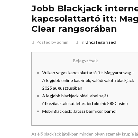
Jobb Blackjack interne
kapcsolattartó itt: Ma
Clear rangsorában
Posted by admin
In
Uncategorized
Bejegyzések
Vulkan vegas kapcsolattartó itt: Magyarorszag –
A legjobb online kaszinók, valódi valuta blackjack
2025 augusztusában
A legjobb blackjack oldal, ahol saját
étkezőasztalokat lehet birtokolni: 888Casino
Mobil Blackjack: Játssz bármikor, bárhol
Az élő blackjack játékban minden olyan személy krupié ját