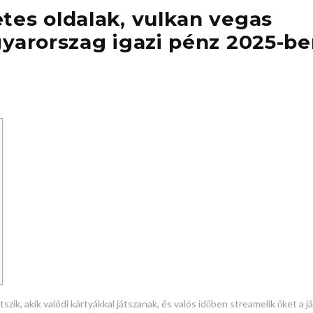
tes oldalak, vulkan vegas
gyarorszag igazi pénz 2025-be
szik, akik valódi kártyákkal játszanak, és valós időben streamelik őket a 