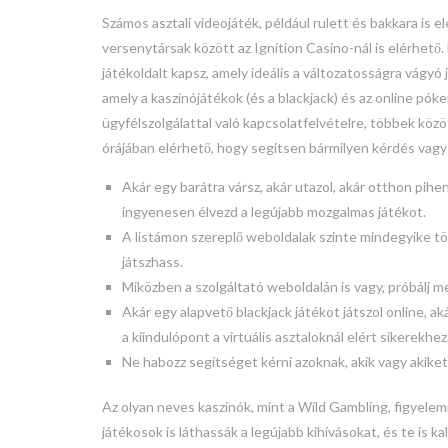
Számos asztali videojáték, például rulett és bakkara is e
versenytársak között az Ignition Casino-nál is elérhető.
játékoldalt kapsz, amely ideális a változatosságra vágyó
amely a kaszinójátékok (és a blackjack) és az online pók
ügyfélszolgálattal való kapcsolatfelvételre, többek közöt
órájában elérhető, hogy segítsen bármilyen kérdés vagy
Akár egy barátra vársz, akár utazol, akár otthon pihe
ingyenesen élvezd a legújabb mozgalmas játékot.
A listámon szereplő weboldalak szinte mindegyike tö
játszhass.
Miközben a szolgáltató weboldalán is vagy, próbálj m
Akár egy alapvető blackjack játékot játszol online, a
a kiindulópont a virtuális asztaloknál elért sikerekhez
Ne habozz segítséget kérni azoknak, akik vagy akiket
Az olyan neves kaszinók, mint a Wild Gambling, figyelemr
játékosok is láthassák a legújabb kihívásokat, és te is k