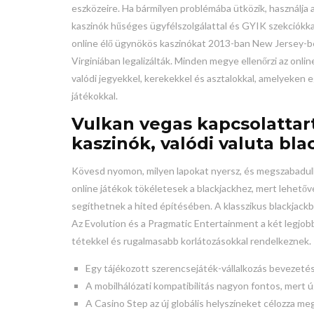
eszközeire. Ha bármilyen problémába ütközik, használja a
kaszinók hűséges ügyfélszolgálattal és GYIK szekciókk
online élő ügynökös kaszinókat 2013-ban New Jersey-
Virginiában legalizálták. Minden megye ellenőrzi az onlin
valódi jegyekkel, kerekekkel és asztalokkal, amelyeken
játékokkal.
Vulkan vegas kapcsolattart
kaszinók, valódi valuta bl
Kövesd nyomon, milyen lapokat nyersz, és megszabadulh
online játékok tökéletesek a blackjackhez, mert lehetőv
segíthetnek a hited építésében. A klasszikus blackjackb
Az Evolution és a Pragmatic Entertainment a két legjobb
tétekkel és rugalmasabb korlátozásokkal rendelkeznek.
Egy tájékozott szerencsejáték-vállalkozás bevezetés
A mobilhálózati kompatibilitás nagyon fontos, mert ú
A Casino Step az új globális helyszíneket célozza meg