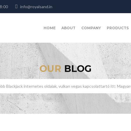
- 18:00
info@royalsand.in
HOME
ABOUT
COMPANY
PRODUCTS
OUR
BLOG
bb Blackjack internetes oldalak, vulkan vegas kapcsolattartó itt: Magya