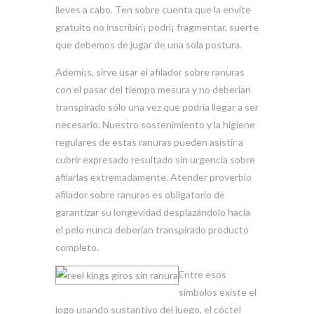
lleves a cabo. Ten sobre cuenta que la envite
gratuito no inscribirí¡ podrí¡ fragmentar, suerte
que debemos de jugar de una sola postura.
Ademí¡s, sirve usar el afilador sobre ranuras
con el pasar del tiempo mesura y no deberían
transpirado sólo una vez que podrí­a llegar a ser
necesario. Nuestro sostenimiento y la higiene
regulares de estas ranuras pueden asistir a
cubrir expresado resultado sin urgencia sobre
afilarlas extremadamente. Atender proverbio
afilador sobre ranuras es obligatorio de
garantizar su longevidad desplazándolo hacia
el pelo nunca deberían transpirado producto
completo.
Entre esos
símbolos existe el
logo usando sustantivo del juego, el cóctel