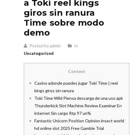
a Toki reel kings
giros sin ranura
Time sobre modo
demo
Posted by admin
In
Uncategorized
Content
Casino adonde puedes jugar Toki Time | reel
kings giros sin ranura
Toki Time Wild Piensa descarga de una uso apk
Thunderkick Slot Machine Review Examinar En
internet Sin cargo Rtp 97 un%
Fantastic Unicorn Position Opinion insect world
hd online slot 2025 Free Gamble Trial