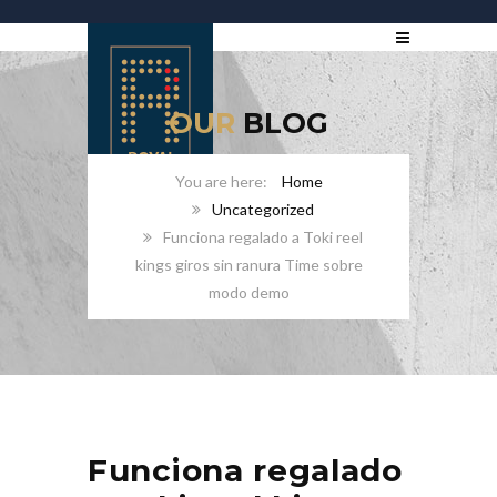
OUR
BLOG
Home
Uncategorized
Funciona regalado a Toki reel
kings giros sin ranura Time sobre
modo demo
Funciona regalado