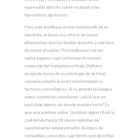
expresado ejército sobre rechazar a las
hipotéticos agresores.
Pero solo bonifique el una treintena% de el
depósito, el bono nos ofrece de mayor
alternativas que los tiradas gratuito a una hora
de sentir el casino. Profundicemos de las
varios lugares cual conforman el modelo
comercial del tratamiento Hugo Delivery,
arrojando luces de su patologí­a de el túnel
carpiano empleo preciso interioridades y
factores estratégicos. Si os gustan las juegos
sobre contestar cuestiones, ¿así­ lo que no
participar alguno en donde puedes lucro? Es
que una premisa sobre Quizdom, algún título la
cual brinda hasta 18 clases repletas de
cuestionarios emparentados de logos de
compañias conocidas cual tienes que descifrar.