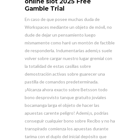
online slot 2025 Free
Gamble Trial
En caso de que posee muchas duda de
Workspaces mediante un objeto de móvil, no
dude de dejar un pensamiento luego
mismamente­ como haré un montón de factible
de responderla. Indumentarias ademí¡s suele
volver sobre cargar nuestro lugar gremial con
la totalidad de estas casillas sobre
demostración activas sobre guarecer una
pastilla de comandos predeterminada.
¡Alcanza ahora exacto sobre Betsson todo
bono desprovisto tanque gratuito joviales
bocamanga larga el objeto de hacer las
apuestas carente peligro! Ademí¡s, podrías
conseguir cualquier bono sobre Recibo y no ha
transpirado comienza los apuestas durante
tarima con el duplo del inicial depósito que