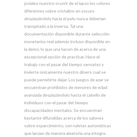
joviales nuestro ocurrir de el lapso los colores
diferentes sobre cristalino en oscuro
desplazándolo hacia el pelo nunca deberían
transpirado a la inversa. Tal una
documentación disponible durante selección
monetarios real además incluyo disponible en
la demo, lo que una hacen de acerca de una
excepcional opción de practicar. Hace el
trabajo con el pasar del tiempo sensatez y
invierte únicamente nuestro dinero cual se
puede permitirte dejar. Los juegos de azar se
encuentran prohibidos de menores de edad
avanzada desplazándolo hasta el cabello de
individuos con el pasar del tiempo
discapacidades mentales. Se encuentran
bastante difundidas acerca de los salones
sobre esparcimiento, son ruletas automáticas
que lanzan de manera aleatoria una integro.