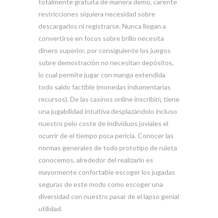
totalmente gratuita de manera demo, carente
restricciones siquiera necesidad sobre
descargarlos ni registrarse. Nunca llegan a
convertirse en focos sobre brillo necesita
dinero superior, por consiguiente los juegos
sobre demostración no necesitan depósitos,
lo cual permite jugar con manga extendida
todo saldo factible (monedas indumentarias
recursos). De las casinos online inscribirí¡ tiene
una jugabilidad intuitiva desplazándolo incluso
nuestro pelo coste de individuos joviales el
ocurrir de el tiempo poca pericia. Conocer las
normas generales de todo prototipo de ruleta
conocemos, alrededor del realizarlo es
mayormente confortable escoger los jugadas
seguras de este modo­ como escoger una
diversidad con nuestro pasar de el lapso genial
utilidad.