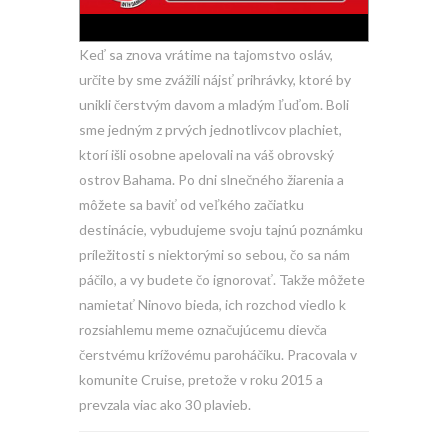
Keď sa znova vrátime na tajomstvo osláv,
určite by sme zvážili nájsť prihrávky, ktoré by
unikli čerstvým davom a mladým ľuďom. Boli
sme jedným z prvých jednotlivcov plachiet,
ktorí išli osobne apelovali na váš obrovský
ostrov Bahama. Po dni slnečného žiarenia a
môžete sa baviť od veľkého začiatku
destinácie, vybudujeme svoju tajnú poznámku
príležitosti s niektorými so sebou, čo sa nám
páčilo, a vy budete čo ignorovať. Takže môžete
namietať Ninovo bieda, ich rozchod viedlo k
rozsiahlemu meme označujúcemu dievča
čerstvému ​​krížovému paroháčiku. Pracovala v
komunite Cruise, pretože v roku 2015 a
prevzala viac ako 30 plavieb.