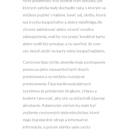
nový jedálenský stôl vyzeral štyri zásuvky (do
ktorých zahŕňa malý dúchadlo ruky, s ktorým sa
môžete pozrieť v kabíne, baviť sa), skriňu, ktorá
má trochu bezpečného a dobrý minifridge.Ak
chcete zablokovať alebo otvoriť nového
zabezpečenia, mali by ste prejsť kreditné karty
alebo vodičský preukaz, a to navrhol, že som
vás skúsil uložiť na karty mimo bezpečnejšieho.
Centrová fáza rýchlo zmenila moje pochopenie
pomocou jeho neuveriteľných živých
predstavení a vy môžete rozvojové
predstavenia. Fáza kardiovaskulárnych
systémov je primárnym štrajkom, z hlasu a
budete tancovať, aby ste sa zúčastnili úžasnej
akrobacie. Adamovým cieľom by malo byť
zvýšenie cestovných dobrodružstiev, ktoré
majú štandardné zdroje a informačné
informácie, a potom všetky vaše cesty