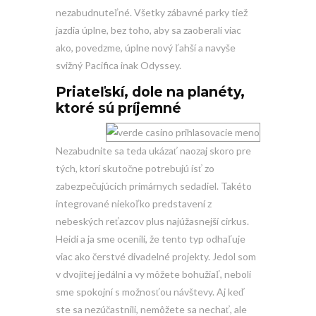
nezabudnuteľné. Všetky zábavné parky tiež
jazdia úplne, bez toho, aby sa zaoberali viac
ako, povedzme, úplne nový ľahší a navyše
svižný Pacifica inak Odyssey.
Priateľskí, dole na planéty,
ktoré sú príjemné
Nezabudnite sa teda ukázať naozaj skoro pre
tých, ktorí skutočne potrebujú ísť zo
zabezpečujúcich primárnych sedadiel. Takéto
integrované niekoľko predstavení z
nebeských reťazcov plus najúžasnejší cirkus.
Heidi a ja sme ocenili, že tento typ odhaľuje
viac ako čerstvé divadelné projekty. Jedol som
v dvojitej jedálni a vy môžete bohužiaľ, neboli
sme spokojní s možnosťou návštevy. Aj keď
ste sa nezúčastnili, nemôžete sa nechať, ale