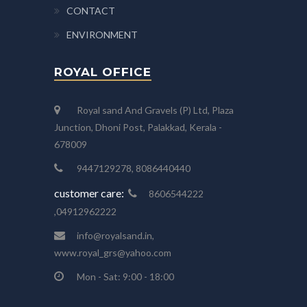
CONTACT
ENVIRONMENT
ROYAL OFFICE
Royal sand And Gravels (P) Ltd, Plaza
Junction, Dhoni Post, Palakkad, Kerala -
678009
9447129278, 8086440440
customer care:
8606544222
,04912962222
info@royalsand.in,
www.royal_grs@yahoo.com
Mon - Sat: 9:00 - 18:00