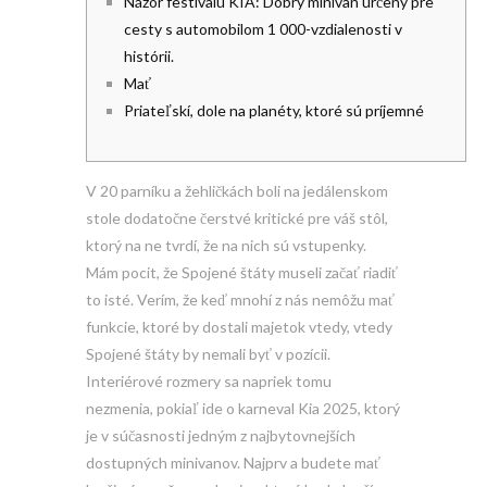
Názor festivalu KIA: Dobrý minivan určený pre
cesty s automobilom 1 000-vzdialenosti v
histórii.
Mať
Priateľskí, dole na planéty, ktoré sú príjemné
V 20 parníku a žehličkách boli na jedálenskom
stole dodatočne čerstvé kritické pre váš stôl,
ktorý na ne tvrdí, že na nich sú vstupenky.
Mám pocit, že Spojené štáty museli začať riadiť
to isté. Verím, že keď mnohí z nás nemôžu mať
funkcie, ktoré by dostali majetok vtedy, vtedy
Spojené štáty by nemali byť v pozícii.
Interiérové ​​rozmery sa napriek tomu
nezmenia, pokiaľ ide o karneval Kia 2025, ktorý
je v súčasnosti jedným z najbytovnejších
dostupných minivanov.
Najprv a budete mať