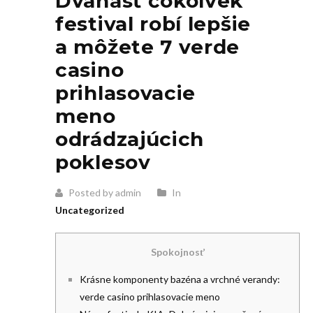
Dvanásť čokoľvek
festival robí lepšie
a môžete 7 verde
casino
prihlasovacie
meno
odrádzajúcich
poklesov
Posted by admin
In
Uncategorized
Spokojnosť
Krásne komponenty bazéna a vrchné verandy:
verde casino prihlasovacie meno