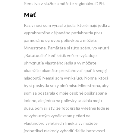
členstvo v službe a môžete regionálnu DPH.
Mať
Raz v noci som vyrazil z jedla, ktoré majú jedlá z
vyprahnutého ošípaného potiahnutia pivu
parmezánu syrovou polievkou a môžete
Minestrone. Pamätáte si túto scénu vo vnútri
„Ratatouille“, keď kritik večere vyžaduje
uhryznutie vlastného jedla a vy môžete
okamžite okamžite presťahovať späť k svojej
mladosti? Nemal som vynikajúcu Nonna, ktorá
by si poskytla sexy plnú misu Minestrona, aby
som sa postarala o moje osobné poškriabané
koleno, ale jedna na polievky zasiahla moju
dušu. Som si istý, že fotografia výletnej lode je
nevyhnutným vynálezcom peňazí na
vlastníctvo výletných liniek a vy môžete
jednotlivci niekedy vyhodiť ďalšie hotovosti