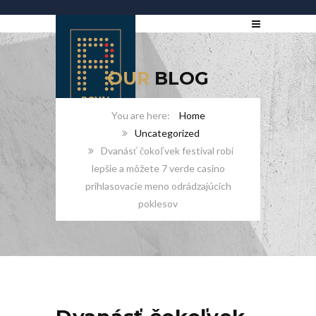
OUR
BLOG
Home
Uncategorized
Dvanásť čokoľvek festival robí
lepšie a môžete 7 verde casino
prihlasovacie meno odrádzajúcich
poklesov