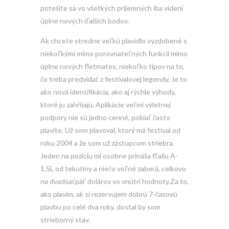
potešite sa vo všetkých príjemných iba videní
úplne nových ďalších bodov.
Ak chcete stredne veľkú plavidlo vyzdobené s
niekoľkými mimo porovnateľných funkcií mimo
úplne nových fletmates, niekoľko tipov na to,
čo treba predvídať z festivalovej legendy. Je to
ako nová identifikácia, ako aj rýchle výhody,
ktoré ju zahŕňajú. Aplikácie veľmi výletnej
podpory nie sú jedno cenné, pokiaľ často
plavíte. Už som plavoval, ktorý má festival od
roku 2004 a že som už zástupcom striebra.
Jeden na pozíciu mi osobne prináša fľašu A-
1,5L od tekutiny a niečo voľné zaberá, celkovo
na dvadsaťpäť dolárov vo vnútri hodnoty.Za to,
ako plavím, ak si rezervujem dobrú 7-časovú
plavbu po celé dva roky, dostal by som
strieborný stav.