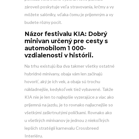
zároveň poskytuje veľa stravovania, krčmy a vy
môžete salóniky, vďaka čomu je príjemným a vy
budete rôzny pocit.
Názor festivalu KIA: Dobrý
minivan určený pre cesty s
automobilom 1 000-
vzdialenosti v histórii.
Na trhu existujú iba dva takmer všetky ostatné
hybridné minivany, obaja vám len začínajú
hovoriť, aký je ich vek, a obaja sú trochu
nákladnejšie, kedykoľvek tiež vybavené. Takže
KIA nie je len to najlepšie vyzerajúce a viac ako
príjemná na jazdu, je to rovnako najlacnejšie so
všetkými zaškrtnutými políčkami. Rovnako ako
u všetkých minivanov je jednou z niekoľkých
lepších stratégií karnevalu Crossbreed
Interiéru.