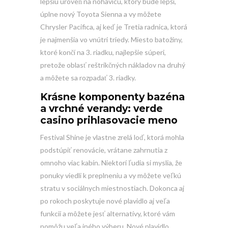
lepšiu úroveň na nohavicu, ktorý bude lepší,
úplne nový Toyota Sienna a vy môžete
Chrysler Pacifica, aj keď je Tretia radnica, ktorá
je najmenšia vo vnútri triedy. Miesto batožiny,
ktoré končí na 3. riadku, najlepšie súperi,
pretože oblasť reštrikčných nákladov na druhý
a môžete sa rozpadať 3. riadky.
Krásne komponenty bazéna
a vrchné verandy: verde
casino prihlasovacie meno
Festival Shine je vlastne zrelá loď, ktorá mohla
podstúpiť renovácie, vrátane zahrnutia z
omnoho viac kabín. Niektorí ľudia si myslia, že
ponuky viedli k preplneniu a vy môžete veľkú
stratu v sociálnych miestnostiach. Dokonca aj
po rokoch poskytuje nové plavidlo aj veľa
funkcií a môžete jesť alternatívy, ktoré vám
pomôžu veľa iného výberu. Nové plavidlo