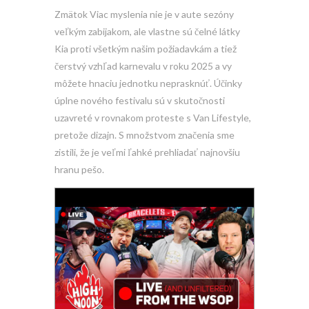
Zmätok Viac myslenia nie je v aute sezóny
veľkým zabijakom, ale vlastne sú čelné látky
Kia proti všetkým našim požiadavkám a tiež
čerstvý vzhľad karnevalu v roku 2025 a vy
môžete hnaciu jednotku neprasknúť. Účinky
úplne nového festivalu sú v skutočnosti
uzavreté v rovnakom proteste s Van Lifestyle,
pretože dizajn. S množstvom značenia sme
zistili, že je veľmi ľahké prehliadať najnovšiu
hranu pešo.