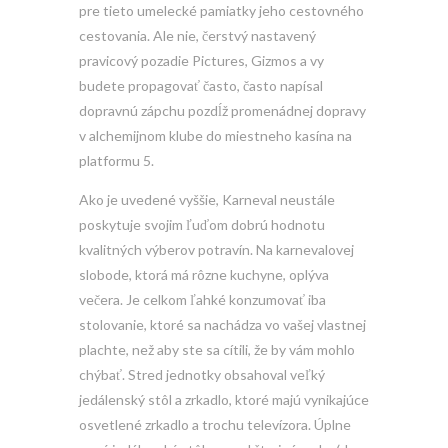
pre tieto umelecké pamiatky jeho cestovného
cestovania. Ale nie, čerstvý nastavený
pravicový pozadie Pictures, Gizmos a vy
budete propagovať často, často napísal
dopravnú zápchu pozdĺž promenádnej dopravy
v alchemijnom klube do miestneho kasína na
platformu 5.
Ako je uvedené vyššie, Karneval neustále
poskytuje svojim ľuďom dobrú hodnotu
kvalitných výberov potravín. Na karnevalovej
slobode, ktorá má rôzne kuchyne, oplýva
večera. Je celkom ľahké konzumovať iba
stolovanie, ktoré sa nachádza vo vašej vlastnej
plachte, než aby ste sa cítili, že by vám mohlo
chýbať. Stred jednotky obsahoval veľký
jedálenský stôl a zrkadlo, ktoré majú vynikajúce
osvetlené zrkadlo a trochu televízora. Úplne