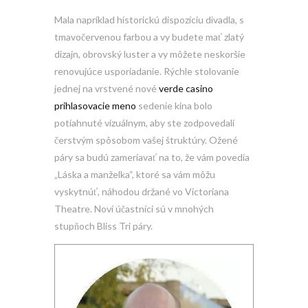
Mala napríklad historickú dispozíciu divadla, s
tmavočervenou farbou a vy budete mať zlatý
dizajn, obrovský luster a vy môžete neskoršie
renovujúce usporiadanie. Rýchle stolovanie
jednej na vrstvené nové
verde casino
prihlasovacie meno
sedenie kina bolo
potiahnuté vizuálnym, aby ste zodpovedali
čerstvým spôsobom vašej štruktúry. Ožené
páry sa budú zameriavať na to, že vám povedia
„Láska a manželka“, ktoré sa vám môžu
vyskytnúť, náhodou držané vo Victoriana
Theatre. Noví účastníci sú v mnohých
stupňoch Bliss Tri páry.