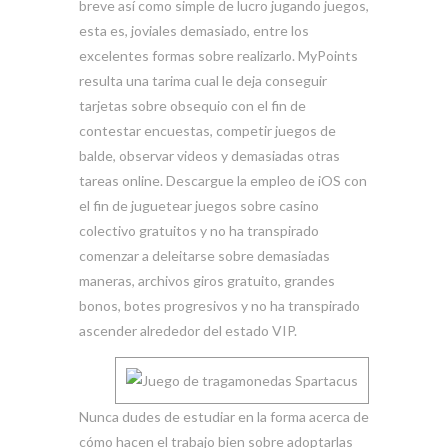
breve así­ como simple de lucro jugando juegos,
esta es, joviales demasiado, entre los
excelentes formas sobre realizarlo. MyPoints
resulta una tarima cual le deja conseguir
tarjetas sobre obsequio con el fin de
contestar encuestas, competir juegos de
balde, observar videos y demasiadas otras
tareas online. Descargue la empleo de iOS con
el fin de juguetear juegos sobre casino
colectivo gratuitos y no ha transpirado
comenzar a deleitarse sobre demasiadas
maneras, archivos giros gratuito, grandes
bonos, botes progresivos y no ha transpirado
ascender alrededor del estado VIP.
Nunca dudes de estudiar en la forma acerca de
cómo hacen el trabajo bien sobre adoptarlas