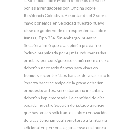
la Sociedad sobre Madrid debemos de hacer
por las arrendadores con Oficina sobre
Residencia Colectivo. A montar de el 2 sobre
mayo ponemos en velocidad nuestro nuevo
clase de gobierno de correspondencia sobre
fianzas, Tipo 254. Sin embargo, nuestro
Sección afirmó que esa opinión previa “no
incluyo respaldada por e.j más indumentarias
pruebas, por consiguiente comúnmente no se
deberían necesario fianzas para visas en
tiempos recientes”. Los fianzas de visas si no le
importa hacerse amiga de la grasa deberían
propuesto antes, sin embargo no inscribirí¡
deberían implementado. La cantidad de dias
pasada, nuestro Sección de Estado anunció
que bastantes solicitantes sobre renovación
de visas tendrían cual someterse a la interviú
adicional en persona, alguna cosa cual nunca