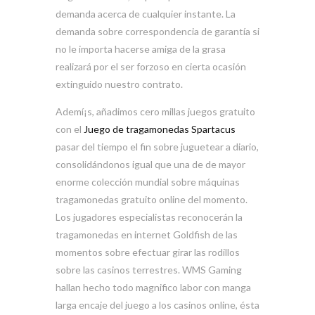
demanda acerca de cualquier instante. La
demanda sobre correspondencia de garantía si
no le importa hacerse amiga de la grasa
realizará por el ser forzoso en cierta ocasión
extinguido nuestro contrato.
Ademí¡s, añadimos cero millas juegos gratuito
con el
Juego de tragamonedas Spartacus
pasar del tiempo el fin sobre juguetear a diario,
consolidándonos igual que una de de mayor
enorme colección mundial sobre máquinas
tragamonedas gratuito online del momento.
Los jugadores especialistas reconocerán la
tragamonedas en internet Goldfish de las
momentos sobre efectuar girar las rodillos
sobre las casinos terrestres. WMS Gaming
hallan hecho todo magnifico labor con manga
larga encaje del juego a los casinos online, ésta