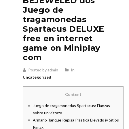
BEJEWELED dos
Juego de
tragamonedas
Spartacus DELUXE
free en internet
game on Miniplay
com
Posted by admin
In
Uncategorized
Content
Juego de tragamonedas Spartacus: Fianzas
sobre un vistazo
Armario Tanque Repisa Plástica Elevado iv Sitios
Rimax