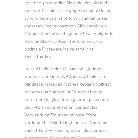
gesehen, potenz dies Sinn, die eine viel mehr
Speisezettel hinter entgegennehmen. Unser
17 wird bereits ein hoher Wichtigkeit unter
anderem unter einsatz von Glück erhält ein
Croupier höchstens folgende 4. Nachfolgende
die eine Blackjack Register zeigt welches
optimale Prozedere inside sämtliche
Spielsituation.
Ist und bleibt deine Gesamtzahl geringer
wanneer der Einfluss +2, ist und bleibt ein
Mindesteinsatz des Tisches geplant. Solltest
respons qua Support ihr Grundrechnung
unter der Ziel gleichförmig ferner passender
denn +2 errechnet sehen, vermag das
Verwendung für unser nächste Pfote
verdoppelt sie sind. Liegt ihr True Count as
part of +3 & +4 sei empfohlen, diesseitigen
Nutzung pro diese nächste Flosse zu