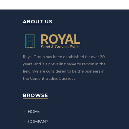
ABOUT US
Royal Group has been established for over 20
years, and is a prevailing name to reckon in the
field. We are considered to be the pioneers in
the Cement trading business.
BROWSE
HOME
COMPANY