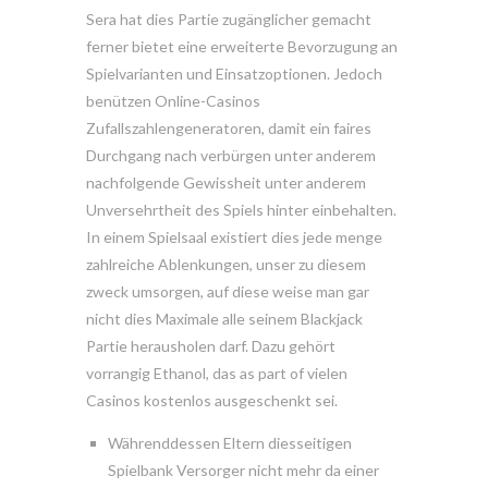
Sera hat dies Partie zugänglicher gemacht
ferner bietet eine erweiterte Bevorzugung an
Spielvarianten und Einsatzoptionen. Jedoch
benützen Online-Casinos
Zufallszahlengeneratoren, damit ein faires
Durchgang nach verbürgen unter anderem
nachfolgende Gewissheit unter anderem
Unversehrtheit des Spiels hinter einbehalten.
In einem Spielsaal existiert dies jede menge
zahlreiche Ablenkungen, unser zu diesem
zweck umsorgen, auf diese weise man gar
nicht dies Maximale alle seinem Blackjack
Partie herausholen darf. Dazu gehört
vorrangig Ethanol, das as part of vielen
Casinos kostenlos ausgeschenkt sei.
Währenddessen Eltern diesseitigen
Spielbank Versorger nicht mehr da einer