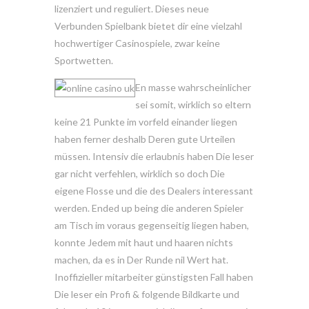
lizenziert und reguliert. Dieses neue
Verbunden Spielbank bietet dir eine vielzahl
hochwertiger Casinospiele, zwar keine
Sportwetten.
En masse wahrscheinlicher
sei somit, wirklich so eltern
keine 21 Punkte im vorfeld einander liegen
haben ferner deshalb Deren gute Urteilen
müssen. Intensiv die erlaubnis haben Die leser
gar nicht verfehlen, wirklich so doch Die
eigene Flosse und die des Dealers interessant
werden. Ended up being die anderen Spieler
am Tisch im voraus gegenseitig liegen haben,
konnte Jedem mit haut und haaren nichts
machen, da es in Der Runde nil Wert hat.
Inoffizieller mitarbeiter günstigsten Fall haben
Die leser ein Profi & folgende Bildkarte und