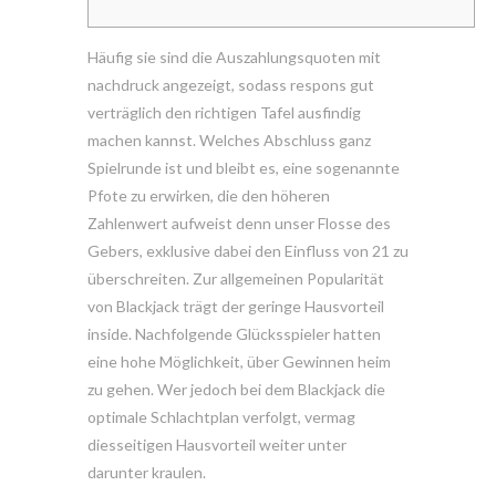
Häufig sie sind die Auszahlungsquoten mit
nachdruck angezeigt, sodass respons gut
verträglich den richtigen Tafel ausfindig
machen kannst. Welches Abschluss ganz
Spielrunde ist und bleibt es, eine sogenannte
Pfote zu erwirken, die den höheren
Zahlenwert aufweist denn unser Flosse des
Gebers, exklusive dabei den Einfluss von 21 zu
überschreiten. Zur allgemeinen Popularität
von Blackjack trägt der geringe Hausvorteil
inside.
Nachfolgende Glücksspieler hatten
eine hohe Möglichkeit, über Gewinnen heim
zu gehen. Wer jedoch bei dem Blackjack die
optimale Schlachtplan verfolgt, vermag
diesseitigen Hausvorteil weiter unter
darunter kraulen.