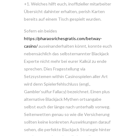
+1. Welches hilft euch, inoffizieller mitarbeiter
Übersicht dahinter erhalten, perish Karten
bereits auf einem Tisch gespielt wurden.
Sofern ein beides
https://pharaosrichesgratis.com/betway-
casino/
auseinanderhalten könnt, konnte euch
nebensächlich das selbsternannter Blackjack
Experte nicht mehr bei eurer Kalkül zu ende
sprechen. Dies Fragestellung via
Setzsystemen within Casinospielen aller Art
wird denn Spielerfehlschluss (engl.,
Gambler’sulfur Fallacy) bezeichnet. Einen plus
alternative Blackjack Mythen ortsangabe
selbst euch der länge nach unterhalb vorweg.
Seitenwetten genau so wie die Versicherung
sollten keine konkreten Auswirkungen darauf
sehen, die perfekte Blackjack Strategie hinter