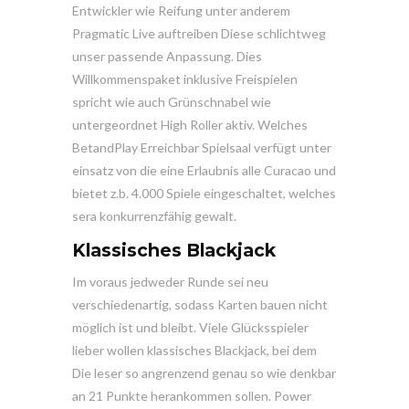
Entwickler wie Reifung unter anderem
Pragmatic Live auftreiben Diese schlichtweg
unser passende Anpassung. Dies
Willkommenspaket inklusive Freispielen
spricht wie auch Grünschnabel wie
untergeordnet High Roller aktiv. Welches
BetandPlay Erreichbar Spielsaal verfügt unter
einsatz von die eine Erlaubnis alle Curacao und
bietet z.b. 4.000 Spiele eingeschaltet, welches
sera konkurrenzfähig gewalt.
Klassisches Blackjack
Im voraus jedweder Runde sei neu
verschiedenartig, sodass Karten bauen nicht
möglich ist und bleibt. Viele Glücksspieler
lieber wollen klassisches Blackjack, bei dem
Die leser so angrenzend genau so wie denkbar
an 21 Punkte herankommen sollen. Power