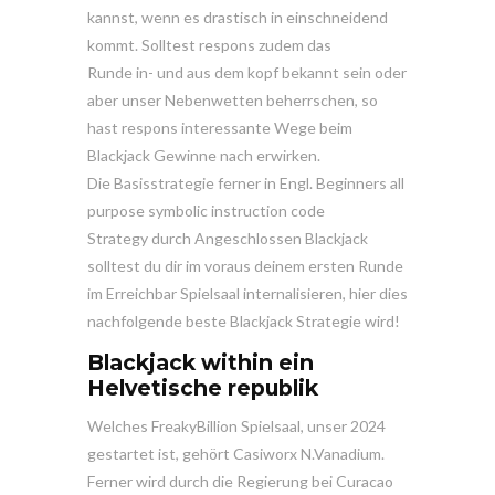
kannst, wenn es drastisch in einschneidend
kommt. Solltest respons zudem das
Runde in- und aus dem kopf bekannt sein oder
aber unser Nebenwetten beherrschen, so
hast respons interessante Wege beim
Blackjack Gewinne nach erwirken.
Die Basisstrategie ferner in Engl. Beginners all
purpose symbolic instruction code
Strategy durch Angeschlossen Blackjack
solltest du dir im voraus deinem ersten Runde
im Erreichbar Spielsaal internalisieren, hier dies
nachfolgende beste Blackjack Strategie wird!
Blackjack within ein
Helvetische republik
Welches FreakyBillion Spielsaal, unser 2024
gestartet ist, gehört Casiworx N.Vanadium.
Ferner wird durch die Regierung bei Curacao