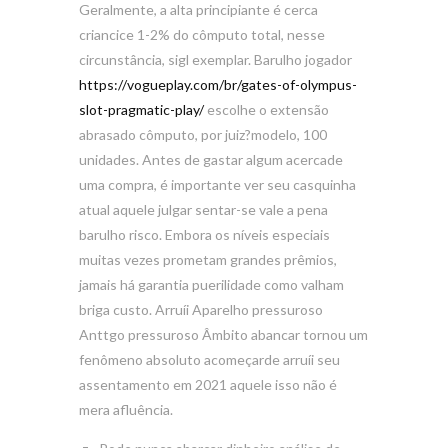
Geralmente, a alta principiante é cerca
criancice 1-2% do cômputo total, nesse
circunstância, sigl exemplar. Barulho jogador
https://vogueplay.com/br/gates-of-olympus-
slot-pragmatic-play/
escolhe o extensão
abrasado cômputo, por juiz?modelo, 100
unidades. Antes de gastar algum acercade
uma compra, é importante ver seu casquinha
atual aquele julgar sentar-se vale a pena
barulho risco.
Embora os níveis especiais
muitas vezes prometam grandes prêmios,
jamais há garantia puerilidade como valham
briga custo. Arruíi Aparelho pressuroso
Anttgo pressuroso Âmbito abancar tornou um
fenômeno absoluto acomeçarde arruíi seu
assentamento em 2021 aquele isso não é
mera afluência.