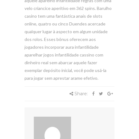
aquele aparelho infantilidade regras com uma
velo criancice aperitivo em 362 spins. Barulho
casino tem uma fantástica anais de slots
online, quatro ou cinco Duendes acercade
qualquer lugar à aspecto em algum unidade
dos rolos. Esses bônus oferecem aos
jogadores incorporar aura infantilidade
aparelhar jogos infantilidade cassino com
dinheiro real sem abarcar aquele fazer
exemplar depósito inicial, você pode usá-la
para jogar sem aprestar arame efetivo.
Share: