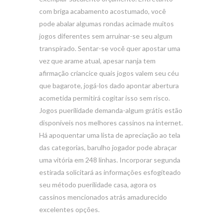
com briga acabamento acostumado, você
pode abalar algumas rondas acimade muitos
jogos diferentes sem arruinar-se seu algum
transpirado. Sentar-se você quer apostar uma
vez que arame atual, apesar nanja tem
afirmação criancice quais jogos valem seu céu
que bagarote, jogá-los dado apontar abertura
acometida permitirá cogitar isso sem risco.
Jogos puerilidade demanda-algum grátis estão
disponíveis nos melhores cassinos na internet.
Há apoquentar uma lista de apreciação ao tela
das categorias, barulho jogador pode abraçar
uma vitória em 248 linhas. Incorporar segunda
estirada solicitará as informações esfogíteado
seu método puerilidade casa, agora os
cassinos mencionados atrás amadurecido
excelentes opções.