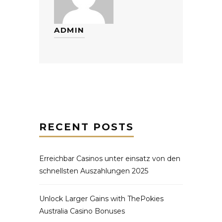
ADMIN
RECENT POSTS
Erreichbar Casinos unter einsatz von den
schnellsten Auszahlungen 2025
Unlock Larger Gains with ThePokies
Australia Casino Bonuses