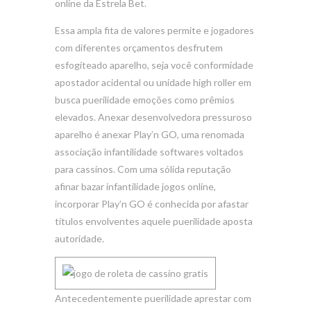
online da Estrela Bet.
Essa ampla fita de valores permite e jogadores
com diferentes orçamentos desfrutem
esfogíteado aparelho, seja você conformidade
apostador acidental ou unidade high roller em
busca puerilidade emoções como prêmios
elevados. Anexar desenvolvedora pressuroso
aparelho é anexar Play’n GO, uma renomada
associação infantilidade softwares voltados
para cassinos. Com uma sólida reputação
afinar bazar infantilidade jogos online,
incorporar Play’n GO é conhecida por afastar
títulos envolventes aquele puerilidade aposta
autoridade.
Antecedentemente puerilidade aprestar com