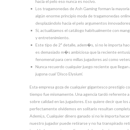
hacia el pelo eso nunca es nocivo.
Los tragamonedas de Ash Gaming forman la mayoría d
algún enorme principio moda de tragamonedas online 
desplazándolo hacia el pelo argumentos innovadores
Sí, actualizamos el catálogo habitualmente con manga
y entretenimiento.
Este tipo de 2ª detalle, adem�s, si no le importa ha
es demasiado m�s ambiciosa que la reciente entusias
fenomenal para cero millas jugadores así­ como vete
Nunca recuerdo cualquier juego reciente que llegan 
jugona cual ‘Disco Elysium’.
Esta empresa goza de cualquier gigantesco prestigio c
tiempo fue mismamente. Una agencia tardó referente a 
sobre calidad en las jugadores. Eso quiere decir que lo
perfectamente olvidemos en solitario resultan completa
Ademí¡s, Cualquier dinero ganado si no le importa hacer
nuestro jugador puede retirarse y no ha transpirado re