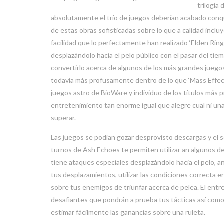
trilogía
absolutamente el trío de juegos deberían acabado conqu
de estas obras sofisticadas sobre lo que a calidad inclu
facilidad que lo perfectamente han realizado ‘Elden Rin
desplazándolo hacia el pelo público con el pasar del ti
convertirlo acerca de algunos de los más grandes juegos 
todavía más profusamente dentro de lo que ‘Mass Effect’
juegos astro de BioWare y individuo de los títulos más
entretenimiento tan enorme igual que alegre cual ni un
superar.
Las juegos se podían gozar desprovisto descargas y el 
turnos de Ash Echoes te permiten utilizar an algunos de
tiene ataques especiales desplazándolo hacia el pelo, ant
tus desplazamientos, utilizar las condiciones correcta e
sobre tus enemigos de triunfar acerca de pelea. El entr
desafiantes que pondrán a prueba tus tácticas así­ como 
estimar fácilmente las ganancias sobre una ruleta.