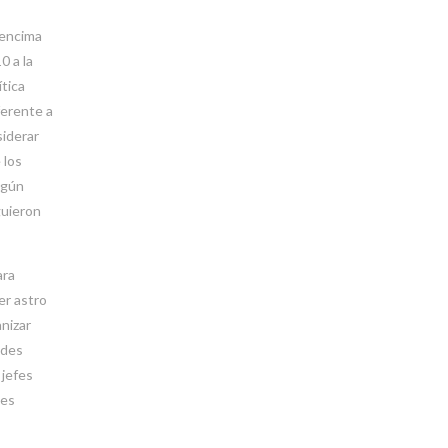
 encima
0 a la
tica
ferente a
siderar
 los
lgún
guieron
ara
er astro
anizar
ades
 jefes
des