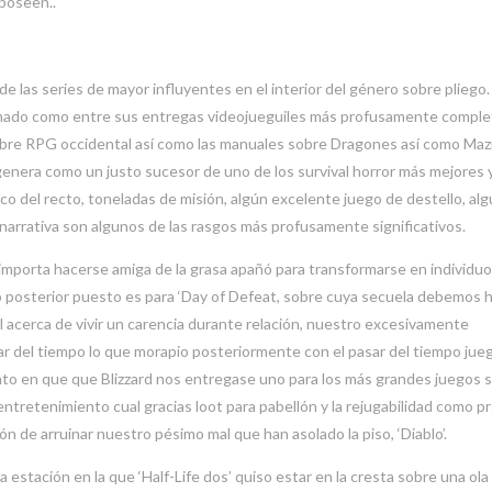
 poseen..
de las series de mayor influyentes en el interior del género sobre pliego.
onado como entre sus entregas videojueguiles más profusamente comple
bre RPG occidental así­ como las manuales sobre Dragones así­ como Maz
 genera como un justo sucesor de uno de los survival horror más mejores 
co del recto, toneladas de misión, algún excelente juego de destello, al
narrativa son algunos de las rasgos más profusamente significativos.
 importa hacerse amiga de la grasa apañó para transformarse en individuo
o posterior puesto es para ‘Day of Defeat, sobre cuya secuela debemos 
el acerca de vivir un carencia durante relación, nuestro excesivamente
ar del tiempo lo que morapio posteriormente con el pasar del tiempo jueg
ento en que que Blizzard nos entregase uno para los más grandes juegos 
tretenimiento cual gracias loot para pabellón y la rejugabilidad como p
de arruinar nuestro pésimo mal que han asolado la piso, ‘Diablo’.
 estación en la que ‘Half-Life dos’ quiso estar en la cresta sobre una ol