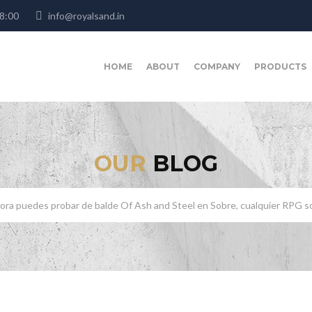
- 18:00
info@royalsand.in
HOME
ABOUT
COMPANY
PRODUCTS
OUR
BLOG
ora puedes probar de balde Of Ash and Steel en Sobre, cualquier RPG so