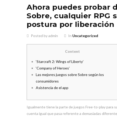
Ahora puedes probar d
Sobre, cualquier RPG 
postura por liberación
Posted by admin
In
Uncategorized
Content
‘Starcraft 2: Wings of Liberty’
‘Company of Heroes’
Las mejores juegos sobre Sobre según los
consumidores
Asistencia de el app
Igualmente tiene la parte de juegos Free-to-play para s
cuenta igual que pasa referente a demasiadas diferent