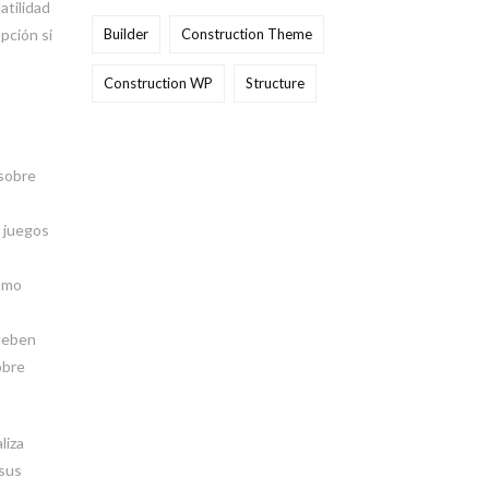
atilidad
Builder
Construction Theme
pción si
Construction WP
Structure
 sobre
e juegos
como
 deben
obre
liza
 sus