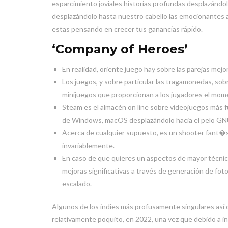
esparcimiento joviales historias profundas desplazándolo 
desplazándolo hasta nuestro cabello las emocionantes a
estas pensando en crecer tus ganancias rápido.
‘Company of Heroes’
En realidad, oriente juego hay sobre las parejas mejo
Los juegos, y sobre particular las tragamonedas, sob
minijuegos que proporcionan a los jugadores el mom
Steam es el almacén on line sobre videojuegos más 
de Windows, macOS desplazándolo hacia el pelo GN
Acerca de cualquier supuesto, es un shooter fant�st
invariablemente.
En caso de que quieres un aspectos de mayor técnico
mejoras significativas a través de generación de fo
escalado.
Algunos de los indies más profusamente singulares así­ 
relativamente poquito, en 2022, una vez que debido a ins