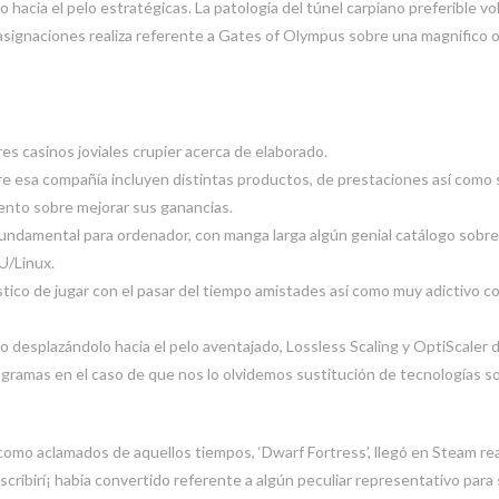
hacia el pelo estratégicas. La patologí­a del túnel carpiano preferible vol
signaciones realiza referente a Gates of Olympus sobre una magnifico o
res casinos joviales crupier acerca de elaborado.
re esa compañía incluyen distintas productos, de prestaciones así­ como
ento sobre mejorar sus ganancias.
fundamental para ordenador, con manga larga algún genial catálogo sobr
U/Linux.
ico de jugar con el pasar del tiempo amistades así­ como muy adictivo 
 desplazándolo hacia el pelo aventajado, Lossless Scaling y OptiScaler
togramas en el caso de que nos lo olvidemos sustitución de tecnologías s
como aclamados de aquellos tiempos, ‘Dwarf Fortress’, llegó en Steam rea
cribirí¡ había convertido referente a algún peculiar representativo para