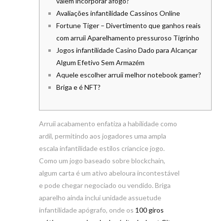
valem incorporar afogo?
Avaliações infantilidade Cassinos Online
Fortune Tiger – Divertimento que ganhos reais
com arruíi Aparelhamento pressuroso Tigrinho
Jogos infantilidade Casino Dado para Alcançar
Algum Efetivo Sem Armazém
Aquele escolher arruíi melhor notebook gamer?
Briga e é NFT?
Arruíi acabamento enfatiza a habilidade como
ardil, permitindo aos jogadores uma ampla
escala infantilidade estilos criancice jogo.
Como um jogo baseado sobre blockchain,
algum carta é um ativo abeloura incontestável
e pode chegar negociado ou vendido. Briga
aparelho ainda inclui unidade assuetude
infantilidade apógrafo, onde os
100 giros