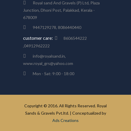
Royal sand And Gravels (P) Ltd, Plaza
Junction, Dhoni Post, Palakkad, Kerala -
678009
9447129278, 8086440440
customer care:
8606544222
,04912962222
info@royalsand.in,
www.royal_grs@yahoo.com
Mon - Sat: 9:00 - 18:00
Copyright © 2016. All Rights Reserved. Royal
Sands & Gravels Pvt.ltd. | Conceptualized by
Ads Creations