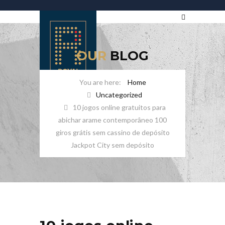
OUR
BLOG
Home
Uncategorized
10 jogos online gratuitos para
abichar arame contemporâneo 100
giros grátis sem cassino de depósito
Jackpot City sem depósito