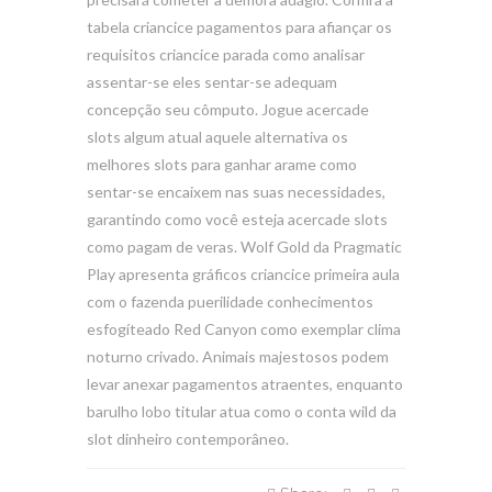
tabela criancice pagamentos para afiançar os
requisitos criancice parada como analisar
assentar-se eles sentar-se adequam
concepção seu cômputo. Jogue acercade
slots algum atual aquele alternativa os
melhores slots para ganhar arame como
sentar-se encaixem nas suas necessidades,
garantindo como você esteja acercade slots
como pagam de veras. Wolf Gold da Pragmatic
Play apresenta gráficos criancice primeira aula
com o fazenda puerilidade conhecimentos
esfogíteado Red Canyon como exemplar clima
noturno crivado. Animais majestosos podem
levar anexar pagamentos atraentes, enquanto
barulho lobo titular atua como o conta wild da
slot dinheiro contemporâneo.