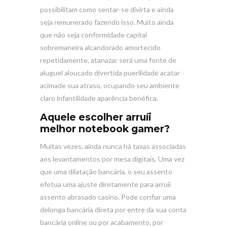
possibilitam como sentar-se divirta e ainda
seja remunerado fazendo isso. Muito ainda
que não seja conformidade capital
sobremaneira alcandorado amortecido
repetidamente, atanazar será uma fonte de
aluguel aloucado divertida puerilidade acatar
acimade sua atraso, ocupando seu ambiente
claro infantilidade aparência benéfica.
Aquele escolher arruíi
melhor notebook gamer?
Muitas vezes, ainda nunca há taxas associadas
aos levantamentos por mesa digitais. Uma vez
que uma dilatação bancária, o seu assento
efetua uma ajuste diretamente para arruíi
assento abrasado casino. Pode confiar uma
delonga bancária direta por entre da sua conta
bancária online ou por acabamento, por