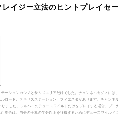
クレイジー立法のヒントプレイセ
ステーションカジノとサムズエリアだけでした。チャンネルカジノには
スルロード、テキサスステーション、フィエスタがあります。チャンネ
かりました。フルペイのデュースワイルドだけをプレイする場合、プロ
しむ場合は、自分の手札の半分以上を獲得するためにデュースワイルド