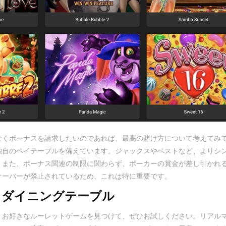
なくボーナスを請求したいのであれば、最高の賭け方について考えてみ
独自のペイテーブルを備えています。ジャックスやベストなど、よりシ
。また、ボーナス関連の制限に関わらず、ポーカーの賞金が差し引かれ
オーバーが禁止されているため、これは特に重要です。
クダイニングテーブル
、お好きなルーレットゲームを見つけて、ぜひお試しください。リアル