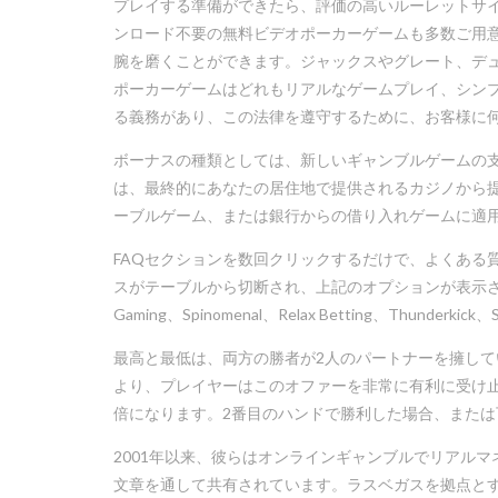
プレイする準備ができたら、評価の高いルーレットサ
ンロード不要の無料ビデオポーカーゲームも多数ご用
腕を磨くことができます。ジャックスやグレート、デ
ポーカーゲームはどれもリアルなゲームプレイ、シン
る義務があり、この法律を遵守するために、お客様に
ボーナスの種類としては、新しいギャンブルゲームの支
は、最終的にあなたの居住地で提供されるカジノから
ーブルゲーム、または銀行からの借り入れゲームに適
FAQセクションを数回クリックするだけで、よくある
スがテーブルから切断され、上記のオプションが表示され
Gaming、Spinomenal、Relax Betting、Thunder
最高と最低は、両方の勝者が2人のパートナーを擁して
より、プレイヤーはこのオファーを非常に有利に受け
倍になります。2番目のハンドで勝利した場合、または
2001年以来、彼らはオンラインギャンブルでリアル
文章を通して共有されています。ラスベガスを拠点と