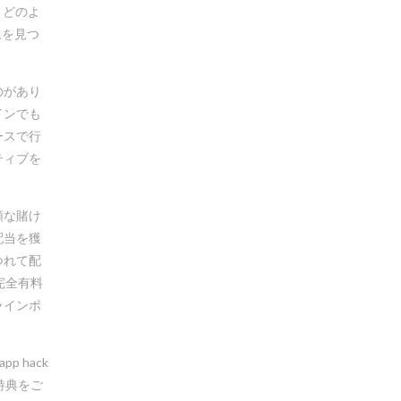
とどのよ
ムを見つ
のがあり
インでも
ースで行
ティブを
額な賭け
配当を獲
つれて配
完全有料
ラインポ
の特典をご