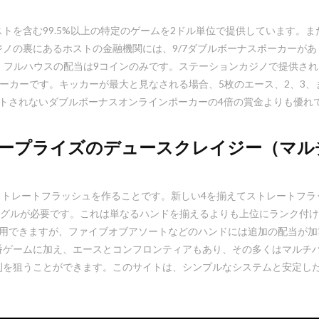
トを含む99.5%以上の特定のゲームを2ドル単位で提供しています。ま
ノの裏にあるホストの金融機関には、9/7ダブルボーナスポーカーがあ
が、フルハウスの配当は9コインのみです。ステーションカジノで提供され
ンポーカーです。キッカーが最大と見なされる場合、5枚のエース、2、3、
トされないダブルボーナスオンラインポーカーの4倍の賞金よりも優れ
ンタープライズのデュースクレイジー（マル
揃えてストレートフラッシュを作ることです。新しい4を揃えてストレートフ
ングルが必要です。これは単なるハンドを揃えるよりも上位にランク付
使用できますが、ファイブオブアソートなどのハンドには追加の配当が加
番ゲームに加え、エースとコンフロンティアもあり、その多くはマルチ
利を狙うことができます。このサイトは、シンプルなシステムと安定し