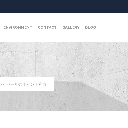
ENVIRONMENT
CONTACT
GALLERY
BLOG
レイセールスポイント利益