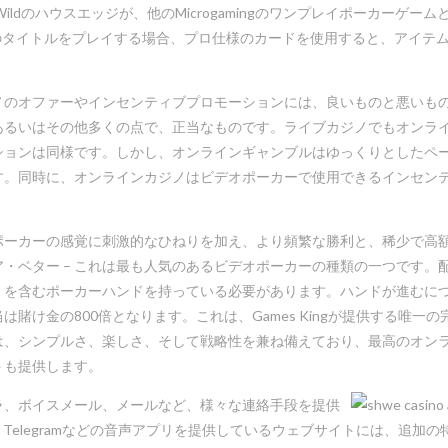
 Wildのハウスエッジが、他のMicrogamingのワンプレイポーカーゲーム
sの他のタイトルをプレイする場合、プロ仕様のカードを使用すると、アイテ
ノのオファーやインセンティブプロモーションには、良いものと悪いも
あるいはその他多くの点で、正当なものです。ライブカジノでもオンラ
ションは同様です。しかし、オンラインギャンブルはゆっくりとしたペ
す。同時に、オンラインカジノはビデオポーカーで使用できるインセン
ポーカーの感覚に刺激的なひねりを加え、より頻繁な勝利と、稀少で高
・ベター – これは最も人気のあるビデオポーカーの種類の一つです。
）を含むポーカーハンドを持っている必要があります。ハンドが進むに
け金の800倍となります。これは、Games Kingが提供する唯一の
は、シンプルさ、楽しさ、そして戦略性を兼ね備えており、最高のオン
トも提供します。
ラ、ボイスメール、メールなど、様々な連絡手段を提供
er、Telegramなどの音声アプリを提供しているウェブサイトには、追加