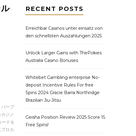
ール
RECENT POSTS
Erreichbar Casinos unter einsatz von
den schnellsten Auszahlungen 2025
Unlock Larger Gains with ThePokies
Australia Casino Bonuses
Whitebet Gambling enterprise No-
deposit Incentive Rules For free
Spins 2024 Gracie Barra Northridge
Brazilian Jiu-Jitsu
、パープ
ルカジノ
Geisha Position Review 2025 Score 15
カードを
Free Spins!
にプロカ