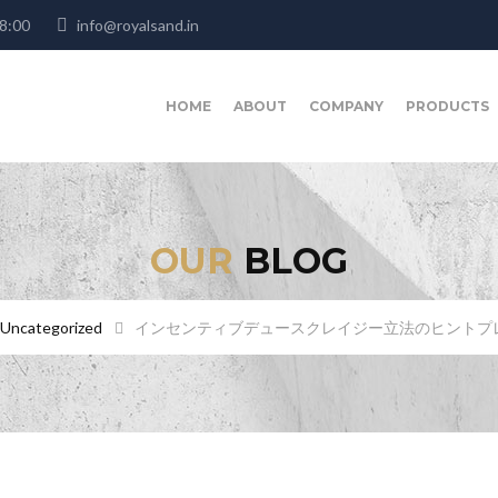
- 18:00
info@royalsand.in
HOME
ABOUT
COMPANY
PRODUCTS
OUR
BLOG
Uncategorized
インセンティブデュースクレイジー立法のヒントプ