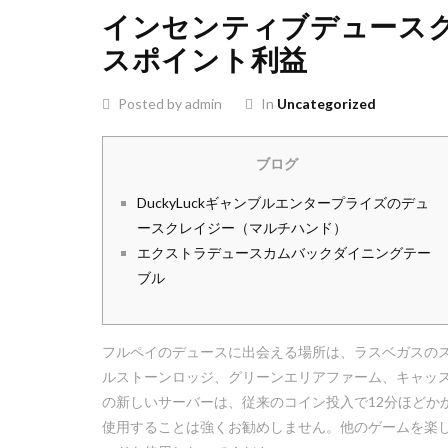
インセンティブデュース
スポイント利益
Posted by admin
In
Uncategorized
ブログ
DuckyLuckギャンブルエンタープライズのデュ
ースクレイジー（マルチハンド）
エクストラデュースカムバックダイニングテー
ブル
フルペイのデュースに出会える場所は、ラスベガスの
ルストーンロッジ、グリーンエリアファーム、キャッ
の新しいサーバーは、従来のコイン投入で12分ほどか
使用することは強くお勧めしません。他のゲームを楽